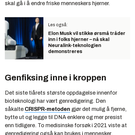
skal gå i å endre friske menneskers hjerner.
Les også:
Elon Musk vil stikke ørsmå tråder
inn i folks hjerner – nå skal
Neuralink-teknologien
demonstreres
Genfiksing inne i kroppen
Det siste tiårets største oppdagelse innenfor
bioteknologi har vært genredigering. Den
såkalte
CRISPR-metoden
gjør det mulig å fjerne,
bytte ut og legge til DNA enklere og mer presist
enn tidligere. To medisinske forsøk i 2021 viste at
genredigering også kan brukes i mennesker.