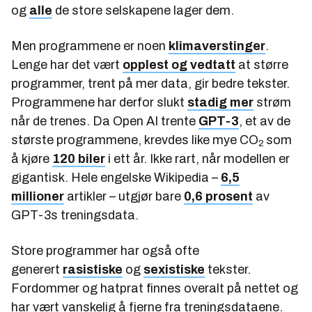
og
alle
de store selskapene lager dem.
Men programmene er noen
klimaverstinger
.
Lenge har det vært
opplest og vedtatt
at større
programmer, trent på mer data, gir bedre tekster.
Programmene har derfor slukt
stadig mer
strøm
når de trenes. Da Open AI trente
GPT-3
, et av de
største programmene, krevdes like mye CO
som
2
å kjøre
120 biler
i ett år. Ikke rart, når modellen er
gigantisk.
Hele
engelske Wikipedia –
6,5
millioner
artikler – utgjør bare
0,6 prosent
av
GPT-3s treningsdata.
Store programmer har også ofte
generert
rasistiske
og
sexistiske
tekster.
Fordommer og hatprat finnes overalt på nettet og
har vært vanskelig å fjerne fra treningsdataene.