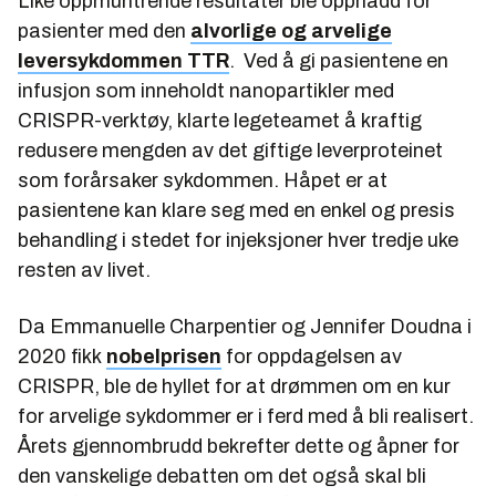
Like oppmuntrende resultater ble oppnådd for
pasienter med den
alvorlige og arvelige
leversykdommen TTR
. Ved å gi pasientene en
infusjon som inneholdt nanopartikler med
CRISPR-verktøy, klarte legeteamet å kraftig
redusere mengden av det giftige leverproteinet
som forårsaker sykdommen. Håpet er at
pasientene kan klare seg med en enkel og presis
behandling i stedet for injeksjoner hver tredje uke
resten av livet.
Da Emmanuelle Charpentier og Jennifer Doudna i
2020 fikk
nobelprisen
for oppdagelsen av
CRISPR, ble de hyllet for at drømmen om en kur
for arvelige sykdommer er i ferd med å bli realisert.
Årets gjennombrudd bekrefter dette og åpner for
den vanskelige debatten om det også skal bli