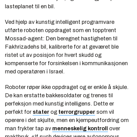
lasteplanet til en bil.
Ved hjelp av kunstig intelligent programvare
utførte roboten oppdraget som en topptrent
Mossad-agent: Den beregnet hastigheten til
Fakhrizadehs bil, kalibrerte for at geværet ble
ristet ut av posisjon for hvert skudd og
kompenserte for forsinkelsen i kommunikasjonen
med operatøren i Israel.
Roboter røper ikke oppdraget og er enkle å skjule.
De kan erstatte bakkesoldater og trenes til
perfeksjon med kunstig intelligens. Dette er
perfekt for
stater
og
terrorgrupper
som vil
operere i det skjulte, men en kjempeutfordring om
man frykter tap av
menneskelig kontroll
over
maktbruk. «If such devices were autonomous,