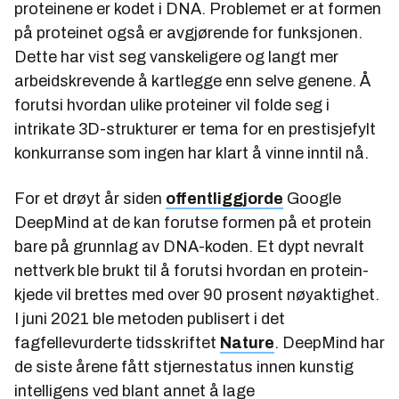
proteinene er kodet i DNA. Problemet er at formen
på proteinet også er avgjørende for funksjonen.
Dette har vist seg vanskeligere og langt mer
arbeidskrevende å kartlegge enn selve genene. Å
forutsi hvordan ulike proteiner vil folde seg i
intrikate 3D-strukturer er tema for en prestisjefylt
konkurranse som ingen har klart å vinne inntil nå.
For et drøyt år siden
offentliggjorde
Google
DeepMind at de kan forutse formen på et protein
bare på grunnlag av DNA-koden. Et dypt nevralt
nettverk ble brukt til å forutsi hvordan en protein-
kjede vil brettes med over 90 prosent nøyaktighet.
I juni 2021 ble metoden publisert i det
fagfellevurderte tidsskriftet
Nature
. DeepMind har
de siste årene fått stjernestatus innen kunstig
intelligens ved blant annet å lage