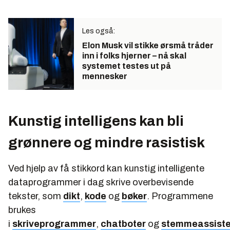
Les også:
Elon Musk vil stikke ørsmå tråder
inn i folks hjerner – nå skal
systemet testes ut på
mennesker
Kunstig intelligens kan bli
grønnere og mindre rasistisk
Ved hjelp av få stikkord kan kunstig intelligente
dataprogrammer i dag skrive overbevisende
tekster, som
dikt
,
kode
og
bøker
. Programmene
brukes
i
skriveprogrammer
,
chatboter
og
stemmeassiste