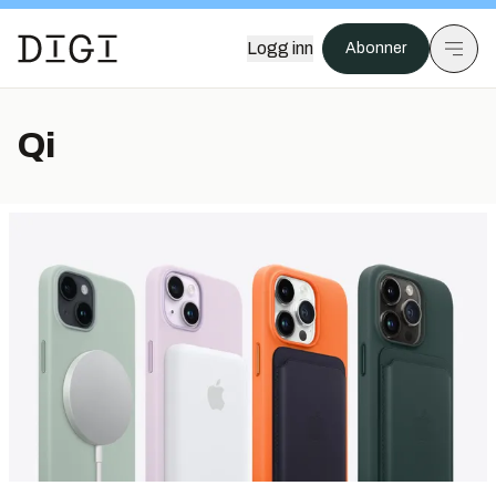
Logg inn
Abonner
Qi