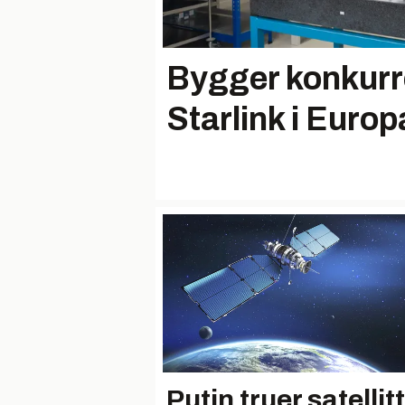
Bygger konkurre
Starlink i Europ
Putin truer satellit