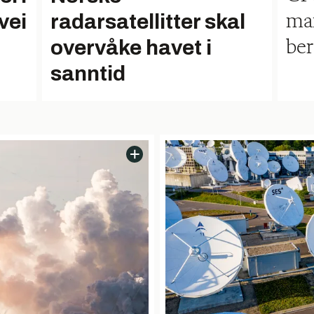
vei
radarsatellitter skal
man
overvåke havet i
be
sanntid