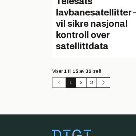
Telesats
lavbanesatellitter 
vil sikre nasjonal
kontroll over
satellittdata
Viser
1
til
15
av
36
treff
1
2
3