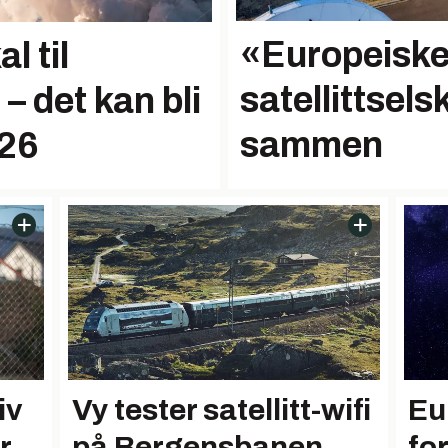
«Europeisk
l til
satellittsels
 det kan bli
sammen
026
iv
Eu
Vy tester satellitt-wifi
r
fo
på Bergensbanen