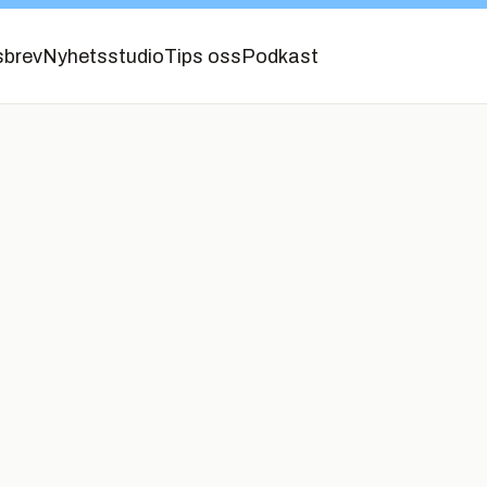
sbrev
Nyhetsstudio
Tips oss
Podkast