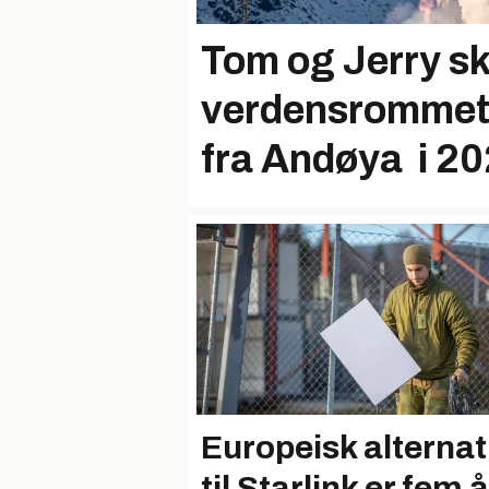
Tom og Jerry ska
verdensrommet –
fra Andøya i 2
Europeisk alternat
til Starlink er fem å