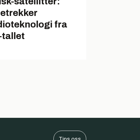
sk-satellitter:
retrekker
dioteknologi fra
tallet
Tips oss