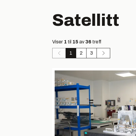
Satellitt
Viser
1
til
15
av
36
treff
1
2
3