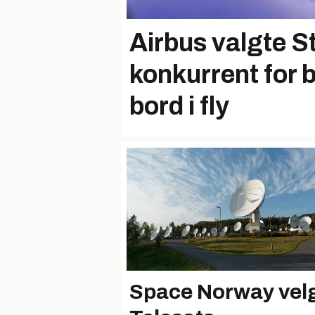
Airbus valgte St
konkurrent for
bord i fly
Space Norway vel