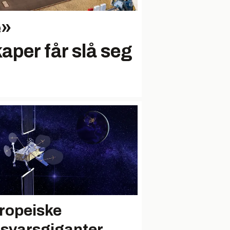
e»
kaper får slå seg
ropeiske
rsvarsgiganter