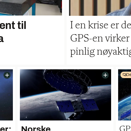
nt til
I en krise er de
a
GPS-en virker 
pinlig nøyakti
De
ter:
Norske
GPS