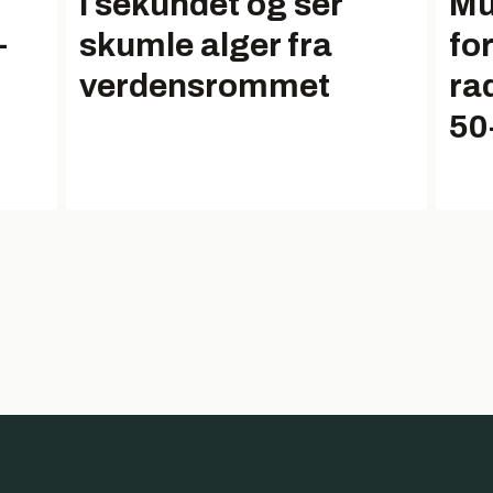
i sekundet og ser
Mu
–
skumle alger fra
fo
verdensrommet
ra
50-