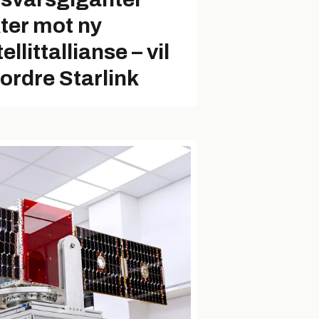
kter mot ny
ellittallianse – vil
fordre Starlink