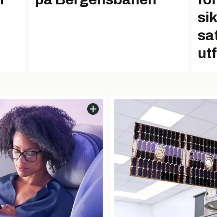
si
sat
ut