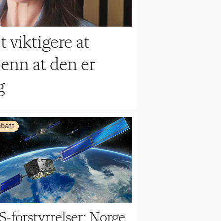
t viktigere at
enn at den er
g
batt
-forstyrrelser: Norge