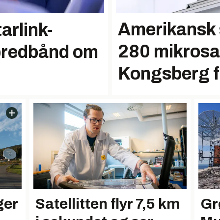
Amerikansk 
arlink-
280 mikrosate
 bredbånd om
Kongsberg fo
ger
Satellitten flyr 7,5 km
Gr