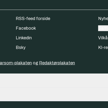
RSS-feed forside
Nyhe
Facebook
Samt
Linkedin
Vilkå
Bsky
KI-re
varsom-plakaten
og
Redaktørplakaten