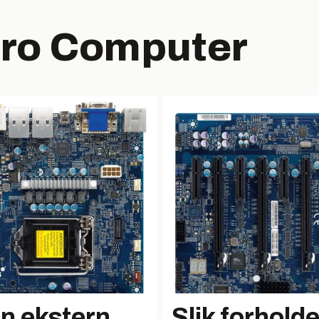
cro Computer
n ekstern
Slik forholde