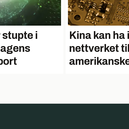
stupte i
Kina kan ha i
sdagens
nettverket t
port
amerikanske