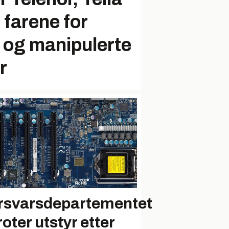
l farene for
 og manipulerte
r
rsvarsdepartementet
oter utstyr etter