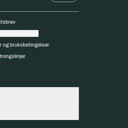
tsbrev
ykkeinnstillinger
r og bruksbetingelser
tningslinjer