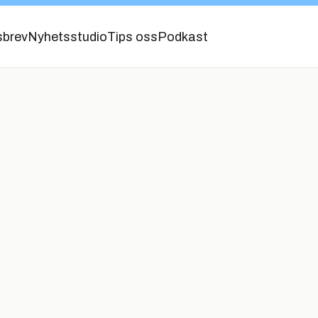
sbrev
Nyhetsstudio
Tips oss
Podkast