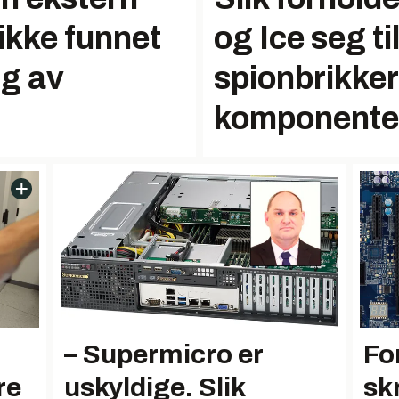
ikke funnet
og Ice seg ti
ng av
spionbrikker
komponente
– Supermicro er
Fo
re
uskyldige. Slik
skr