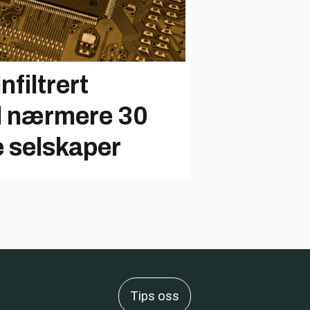
nfiltrert
il nærmere 30
 selskaper
Tips oss