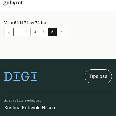
gebyret
Viser
61
til
71
av
71
treff
1
2
3
4
5
Tips oss
Ansvarlig redaktør
Kristina Fritsvold Nilsen