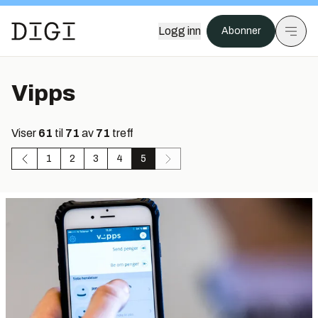
Logg inn
Abonner
Vipps
Viser
61
til
71
av
71
treff
1
2
3
4
5