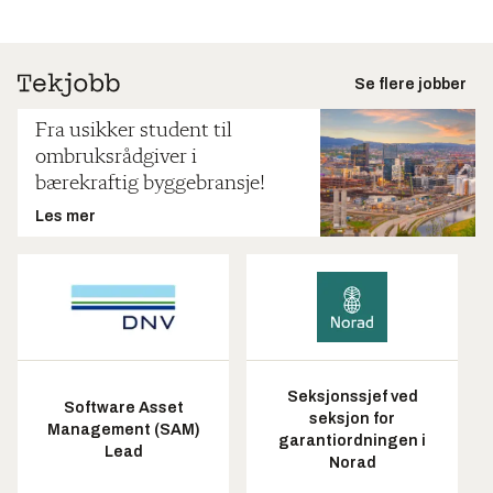
Se flere jobber
Fra usikker student til
ombruksrådgiver i
bærekraftig byggebransje!
Les mer
Seksjonssjef ved
Software Asset
seksjon for
Management (SAM)
garantiordningen i
Lead
Norad