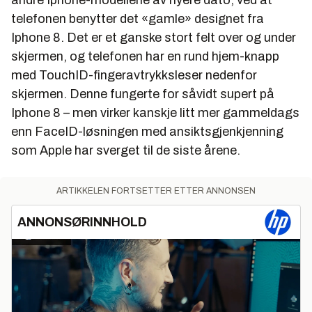
andre Iphone-modellene av nyere dato, ved at
telefonen benytter det «gamle» designet fra
Iphone 8. Det er et ganske stort felt over og under
skjermen, og telefonen har en rund hjem-knapp
med TouchID-fingeravtrykksleser nedenfor
skjermen. Denne fungerte for såvidt supert på
Iphone 8 – men virker kanskje litt mer gammeldags
enn FaceID-løsningen med ansiktsgjenkjenning
som Apple har sverget til de siste årene.
ARTIKKELEN FORTSETTER ETTER ANNONSEN
ANNONSØRINNHOLD