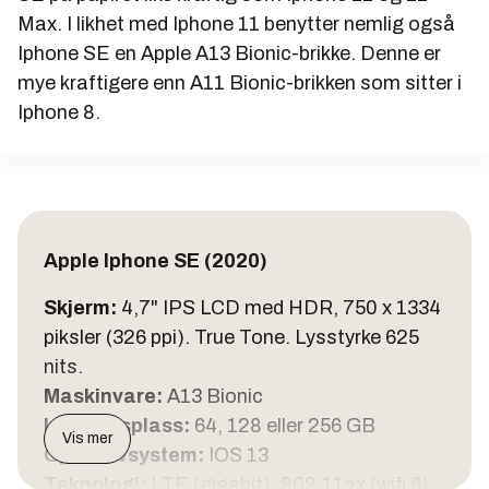
Max. I likhet med Iphone 11 benytter nemlig også
Iphone SE en Apple A13 Bionic-brikke. Denne er
mye kraftigere enn A11 Bionic-brikken som sitter i
Iphone 8.
Apple Iphone SE (2020)
Skjerm:
4,7" IPS LCD med HDR, 750 x 1334
piksler (326 ppi). True Tone. Lysstyrke 625
nits.
Maskinvare:
A13 Bionic
Lagringsplass:
64, 128 eller 256 GB
Vis mer
Operativsystem:
IOS 13
Teknologi:
LTE (gigabit), 802.11ax (wifi 6),