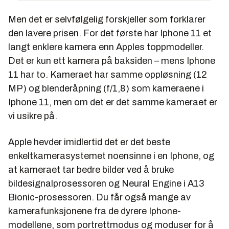
Bluetooth 5.
Men det er selvfølgelig forskjeller som forklarer
Kamera:
12 MP f/1,8. LED True Tone-blits.
den lavere prisen. For det første har Iphone 11 et
4K videoopptak med opptil 60 bilder i
langt enklere kamera enn Apples toppmodeller.
sekundet. 7 MP frontkamera (f/2,2).
Det er kun ett kamera på baksiden – mens Iphone
Annet:
Vanntett (IP67). Touch ID. Trådløs
11 har to. Kameraet har samme oppløsning (12
lading (Qi).
MP) og blenderåpning (f/1,8) som kameraene i
Batteri:
Ikke oppgitt, men batteritid er
Iphone 11, men om det er det samme kameraet er
oppgitt til omtrent det samme som Iphone
vi usikre på.
8.
Størrelse:
138,4 x 67,3 x 7,3 mm
Apple hevder imidlertid det er det beste
Vekt:
148 gram
enkeltkamerasystemet noensinne i en Iphone, og
Pris:
Fra 5.490 kroner
at kameraet tar bedre bilder ved å bruke
bildesignalprosessoren og Neural Engine i A13
Bionic-prosessoren. Du får også mange av
kamerafunksjonene fra de dyrere Iphone-
modellene, som portrettmodus og moduser for å