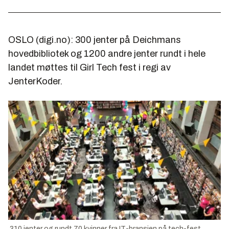
OSLO (digi.no): 300 jenter på Deichmans
hovedbibliotek og 1200 andre jenter rundt i hele
landet møttes til Girl Tech fest i regi av
JenterKoder.
310 jenter og rundt 70 kvinner fra IT-bransjen på tech-fest.