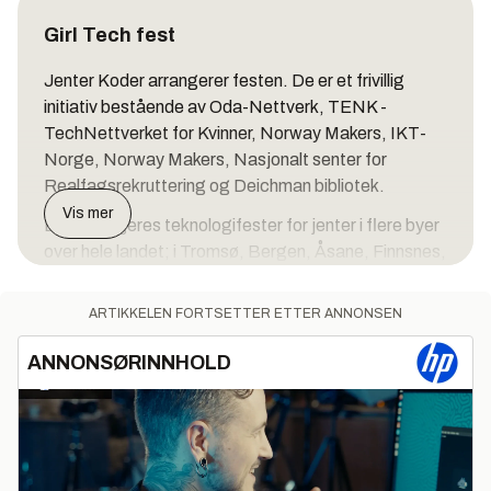
Girl Tech fest
Jenter Koder arrangerer festen. De er et frivillig
initiativ bestående av Oda-Nettverk, TENK -
TechNettverket for Kvinner, Norway Makers, IKT-
Norge, Norway Makers, Nasjonalt senter for
Realfagsrekruttering og Deichman bibliotek.
Vis mer
Det arrangeres teknologifester for jenter i flere byer
over hele landet; i Tromsø, Bergen, Åsane, Finnsnes,
Stord, Kristiansand, Stavanger og Trondheim.
Dagen arrangeres av
JenterKoder
, som er et
ARTIKKELEN FORTSETTER ETTER ANNONSEN
samarbeid mellom ulike organisasjoner.
ANNONSØRINNHOLD