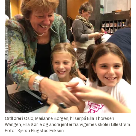
Ordfører i Oslo, Marianne Borgen, hilser på Ella Thoresen
Wangen, Ella Sørlie og andre jenter fra Vigernes skole i Lillestrøm.
Foto: Kjersti Flugstad Eriksen