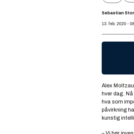
Sebastian Stor
13. feb. 2020 - 0
Alex Moltzau 
hver dag. Nå 
hva som impo
påvirkning ha
kunstig intel
– Vi bør inves