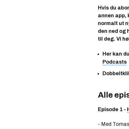
Hvis du abo
annen app, k
normalt ut n
den ned og h
til deg. Vi h
Her kan d
Podcasts
Dobbeltkli
Alle epi
Episode 1 -
- Med Tomas N