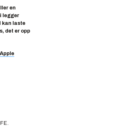
ller en
i legger
l kan laste
s, det er opp
Apple
IFE.