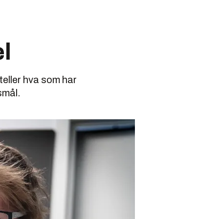
l
rteller hva som har
smål.