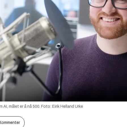
m AI, målet er å nå 500.
Foto:
Eirik Helland Urke
Kommenter