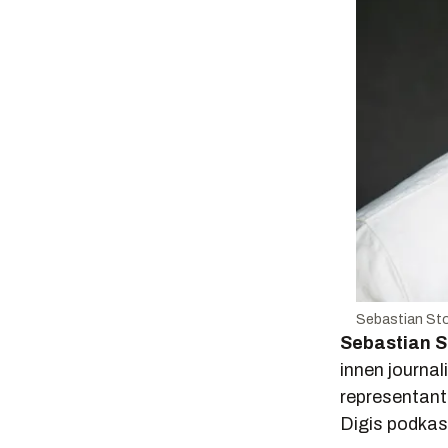
Sebastian Stor
Sebastian S
innen journal
representante
Digis podka