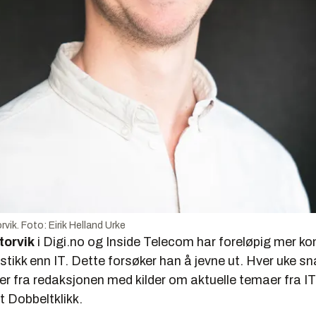
vik. Foto: Eirik Helland Urke
torvik
i Digi.no og Inside Telecom har foreløpig mer 
istikk enn IT. Dette forsøker han å jevne ut. Hver uke s
r fra redaksjonen med kilder om aktuelle temaer fra IT
st
Dobbeltklikk.