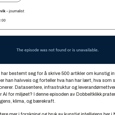
vik
– journalist
8:00
har bestemt seg for å skrive 500 artikler om kunstig in
er han halvveis og forteller hva han har lært, hva som s
nerer. Datasentere, infrastruktur og leverandørnettver
r AI for miljøet? I denne episoden av Dobbeltklikk prate
ligens, klima, og bærekraft.
tere mer i forskning og bruk av kunstig intelligens her i 