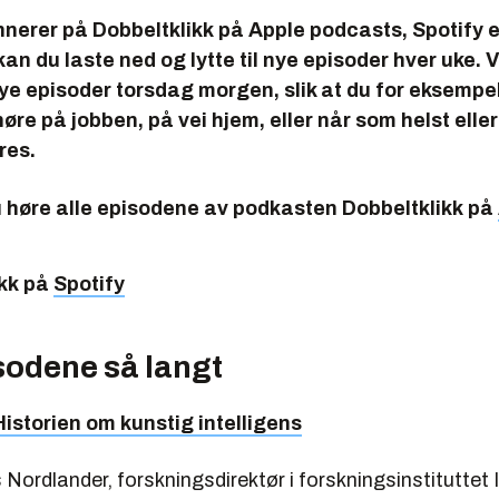
nnerer på
Dobbeltklikk
på Apple podcasts, Spotify e
an du laste ned og lytte til nye episoder hver uke. V
ye episoder torsdag morgen, slik at du for eksempe
øre på jobben, på vei hjem, eller når som helst eller
øres.
u høre alle episodene av podkasten
Dobbeltklikk
på
kk
på
Spotify
sodene så langt
Historien om kunstig intelligens
ordlander, forskningsdirektør i forskningsinstituttet 