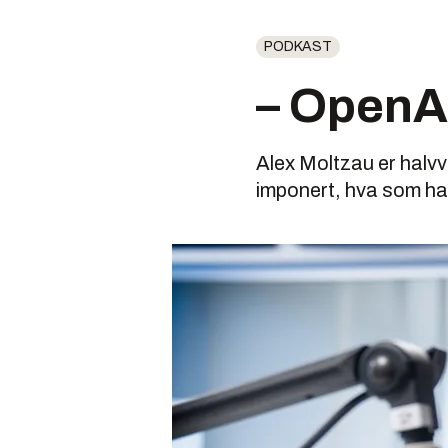
PODKAST
– OpenAI
Alex Moltzau er halvve
imponert, hva som har