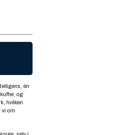
telligens, én
kuffer, og
k, hvilken
r vi om
Norge, selv i