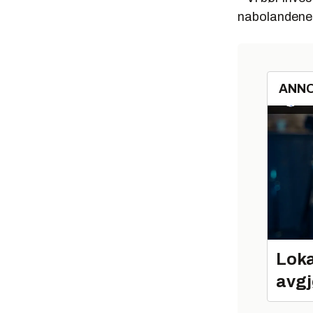
nabolandene v
ANN
Loka
avgj