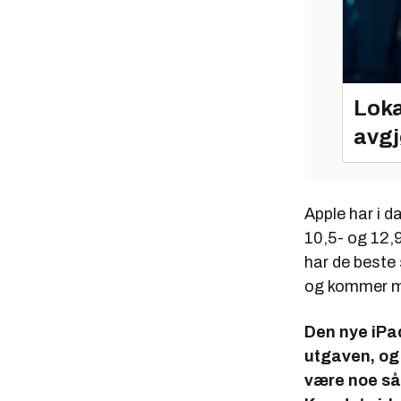
Loka
avgj
Apple har i da
10,5- og 12,
har de beste 
og kommer m
Den nye iPad
utgaven, og 
være noe så