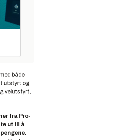
s med både
 utstyrt og
g velutstyrt,
er fra Pro-
e ut til å
r pengene.