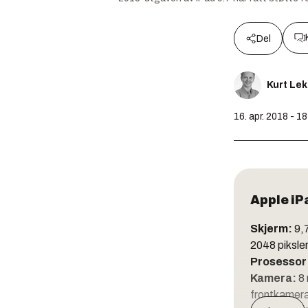
Del
Kurt Le
16. apr. 2018 - 1
Apple iP
Skjerm:
9,
2048 piksler
Prosessor
Kamera:
8
frontkamera