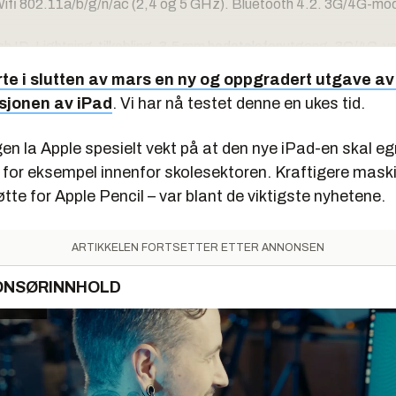
Wifi 802.11a/b/g/n/ac (2,4 og 5 GHz). Bluetooth 4.2. 3G/4G-mod
h ID, Lightning-tilkobling. 3,5 mm hodetelefonutgang. 3G/4G-ve
nass-støtte.
te i slutten av mars en ny og oppgradert utgave av 
ystem:
iOS 11
jonen av iPad
. Vi har nå testet denne en ukes tid.
,4 wattimer (oppgitt batteritid=10 timer surfing via wifi, videoavspi
ling)
en la Apple spesielt vekt på at den nye iPad-en skal egn
 240 x 169,5 x 7,5 mm
, for eksempel innenfor skolesektoren. Kraftigere mask
gram (3G/4G-modell: 478 gram)
øtte for Apple Pencil – var blant de viktigste nyhetene.
 fra kr 3490. 128 GB, fra kr 4490. Apple Pencil: 999 kroner.
ARTIKKELEN FORTSETTER ETTER ANNONSEN
ONSØRINNHOLD