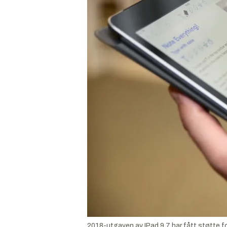
2018-utgaven av IPad 9.7 har fått støtte fo