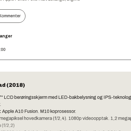
Kommenter
kanger
8:00
ad (2018)
7" LCD berøringsskjerm med LED-bakbelysning og IPS-teknologi
.
:
Apple A10 Fusion. M10 koprosessor.
 megapiksel hovedkamera (f/2,4). 1080p videoopptak. 1,2 megap
 (f/2,2)