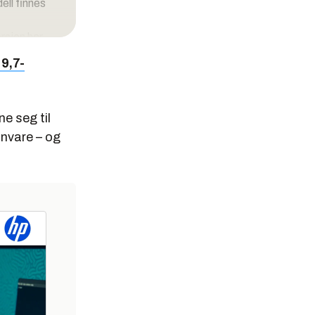
ell finnes
rsjon har
9,7-
lling eller
e seg til
invare – og