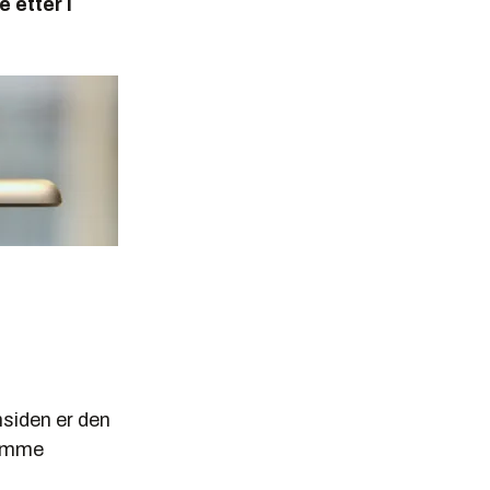
 etter i
nsiden er den
samme