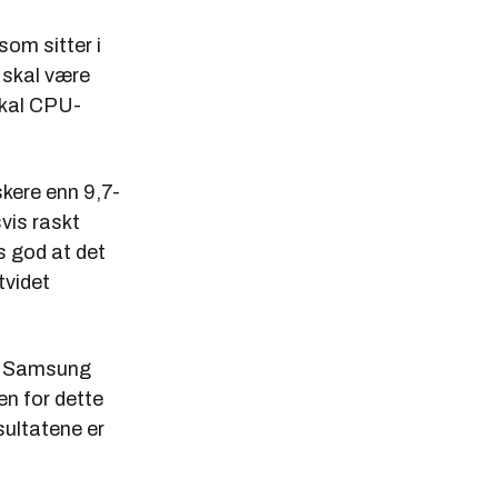
om sitter i
 skal være
skal CPU-
skere enn 9,7-
vis raskt
s god at det
tvidet
or Samsung
en for dette
sultatene er