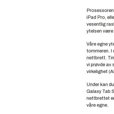
Prosessoren e
iPad Pro, ell
vesentlig ras
ytelsen være
Våre egne yte
tommeren. I d
nettbrett. Ti
vi prøvde av 
virkelighet (
Under kan du 
Galaxy Tab S3
nettbrettet e
våre egne.