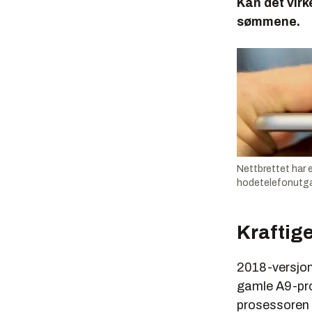
Kan det virk
sømmene.
Nettbrettet har 
hodetelefonutga
Kraftig
2018-versjone
gamle A9-pro
prosessoren 