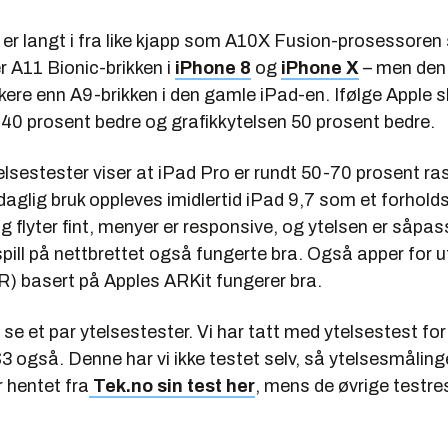
r langt i fra like kjapp som A10X Fusion-prosessoren s
er A11 Bionic-brikken i
iPhone 8
og
iPhone X
– men den
kere enn A9-brikken i den gamle iPad-en. Ifølge Apple 
 40 prosent bedre og grafikkytelsen 50 prosent bedre.
lsestester viser at iPad Pro er rundt 50-70 prosent ra
aglig bruk oppleves imidlertid iPad 9,7 som et forholds
ng flyter fint, menyer er responsive, og ytelsen er såpas
spill på nettbrettet også fungerte bra. Også apper for u
AR) basert på Apples ARKit fungerer bra.
se et par ytelsestester. Vi har tatt med ytelsestest f
 også. Denne har vi ikke testet selv, så ytelsesmåling
r hentet fra
Tek.no sin test her
, mens de øvrige testre