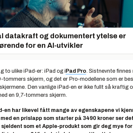
l datakraft og dokumentert ytelse er
ørende for en AI-utvikler
g to ulike iPad-er: iPad og i
Pad Pro
. Sistnevnte finne
9-tommers skjerm, og det er Pro-modellene som er best
skjermene. Den vanlige iPad-en er ikke fullt så kraftig o
ed en 9,7-tommers skjerm.
-en har likevel fått mange av egenskapene vi kjenn
med en prislapp som starter på 3490 kroner ser dett
 sjeldent som et Apple-produkt som gir deg mye fo