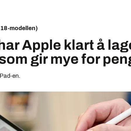
018-modellen)
har Apple klart å lag
som gir mye for pe
 iPad-en.