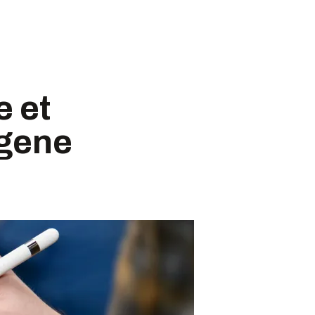
e et
ngene