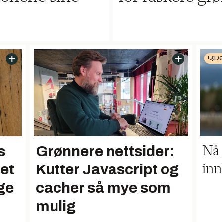
De
s
Grønnere nettsider:
Nå 
et
Kutter Javascript og
in
ge
cacher så mye som
mulig