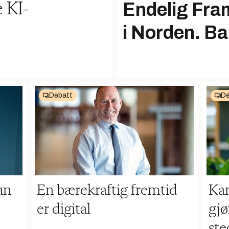
Endelig Fr
 KI-
i Norden. Ba
Debatt
De
an
En bærekraftig fremtid
Kan
er digital
gjø
ste