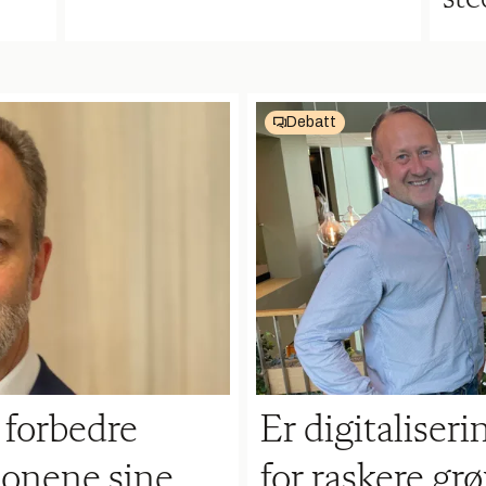
Debatt
 forbedre
Er digitaliser
jonene sine
for raskere gr