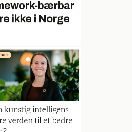
amework-bærbar
re ikke i Norge
batt
 kunstig intelligens
re verden til et bedre
d?