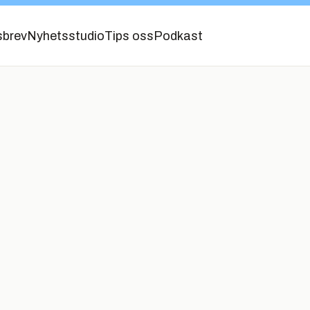
sbrev
Nyhetsstudio
Tips oss
Podkast