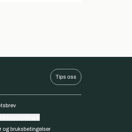
Tips oss
tsbrev
ykkeinnstillinger
r og bruksbetingelser