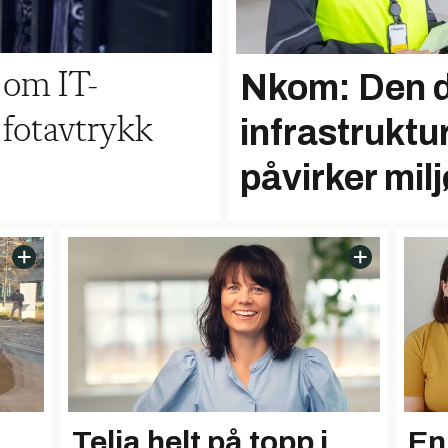
Nkom: Den d
 om IT-
infrastruktu
fotavtrykk
påvirker milj
En
Telia helt på topp i