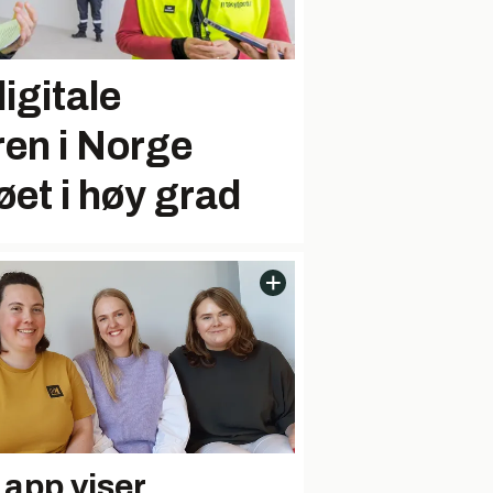
igitale
ren i Norge
øet i høy grad
 app viser