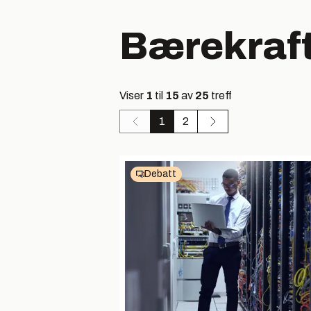
Bærekraf
Viser
1
til
15
av
25
treff
1
2
Debatt