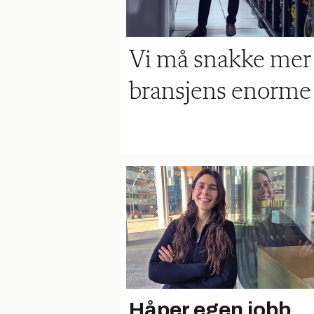
Vi må snakke mer
bransjens enorme 
Håper egen jobb