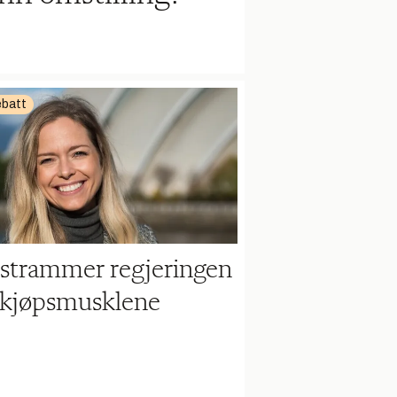
batt
strammer regjeringen
nkjøpsmusklene