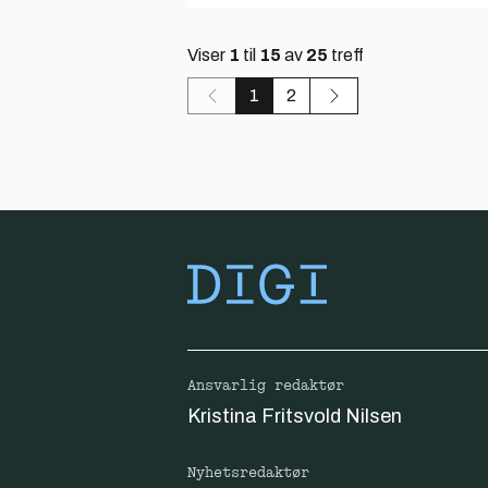
Viser
1
til
15
av
25
treff
1
2
Ansvarlig redaktør
Kristina Fritsvold Nilsen
Nyhetsredaktør