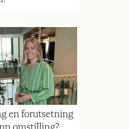
ing en forutsetning
ønn omstilling?