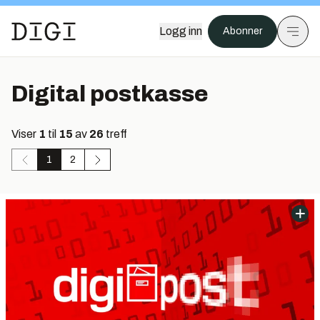
Logg inn
Abonner
Digital postkasse
Viser
1
til
15
av
26
treff
1
2