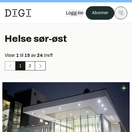
Logg inn
Abonner
Helse sør-øst
Viser
1
til
15
av
24
treff
1
2