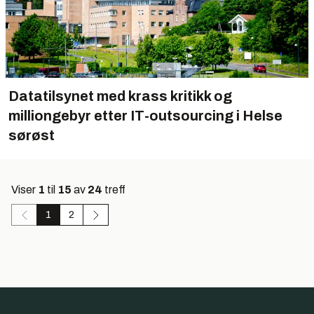
Datatilsynet med krass kritikk og
milliongebyr etter IT-outsourcing i Helse
sørøst
Viser
1
til
15
av
24
treff
1
2