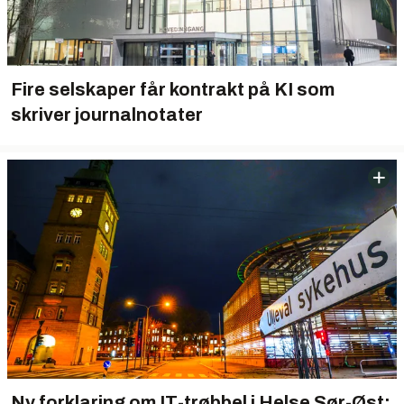
Fire selskaper får kontrakt på KI som
skriver journalnotater
Ny forklaring om IT-trøbbel i Helse Sør-Øst: