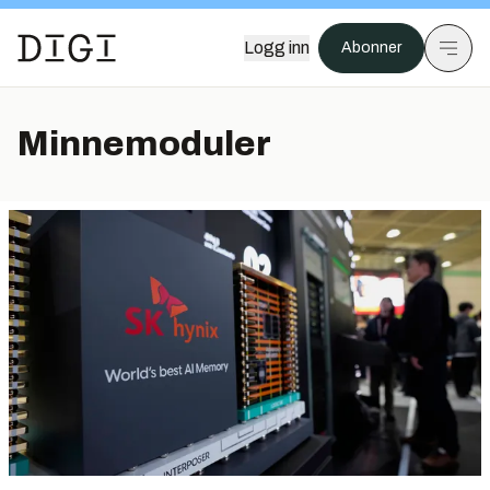
Logg inn
Abonner
Minnemoduler