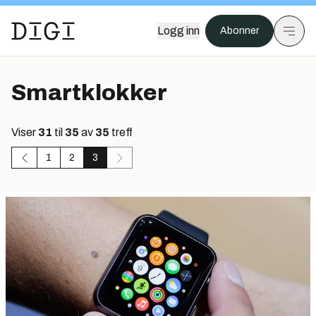
Logg inn
Abonner
Smartklokker
Viser
31
til
35
av
35
treff
1
2
3