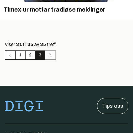
Timex-ur mottar trådløse meldinger
Viser
31
til
35
av
35
treff
1
2
3
Tips oss