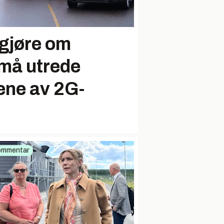
gjøre om
 må utrede
ne av 2G-
ommentar