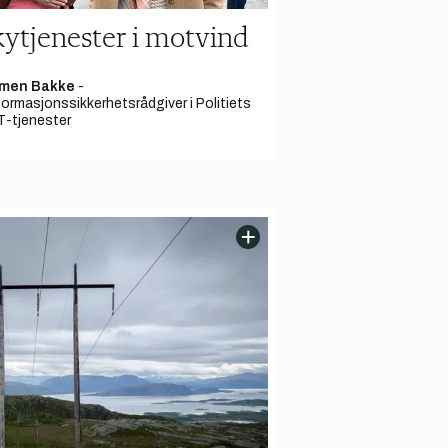
ytjenester i motvind
imen Bakke
-
formasjonssikkerhetsrådgiver i Politiets
T-tjenester