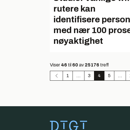
rutere kan
identifisere perso
med nær 100 pros
nøyaktighet
Viser
46
til
60
av
25176
treff
1
...
3
4
5
...