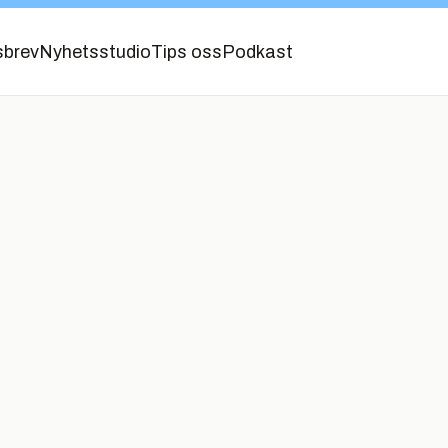
sbrev
Nyhetsstudio
Tips oss
Podkast