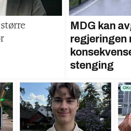
MDG kan av
større
regjeringen
r
konsekvense
stenging
K