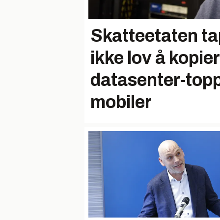
Skatteetaten t
ikke lov å kopie
datasenter-top
mobiler