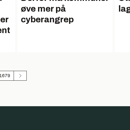
øve mer på
la
ner
cyberangrep
ent
1679