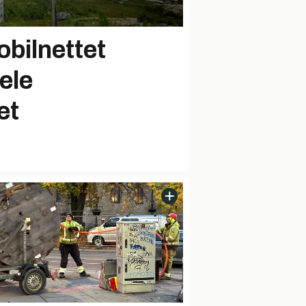
obilnettet
ele
et