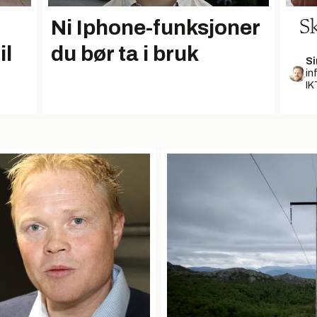
Ni Iphone-funksjoner
Sk
du bør ta i bruk
il
S
in
IK