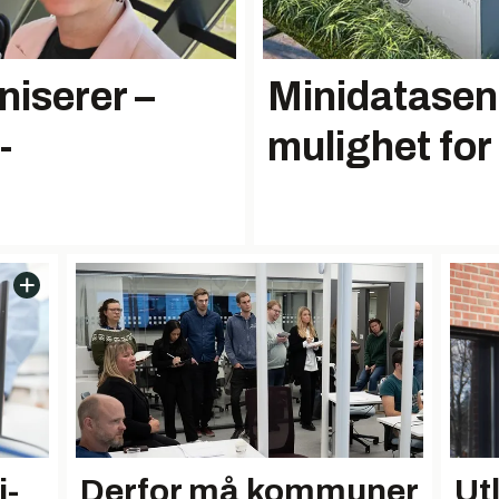
iserer –
Minidatasent
-
mulighet for
i-
Derfor må kommuner
Ut