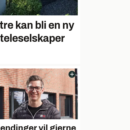
re kan bli en ny
 teleselskaper
lendinger vil gjerne