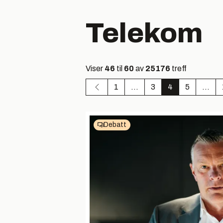
Telekom
Viser
46
til
60
av
25176
treff
1
...
3
4
5
...
Debatt