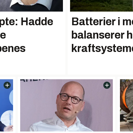
apte: Hadde
Batterier i m
re
balanserer h
penes
kraftsystem