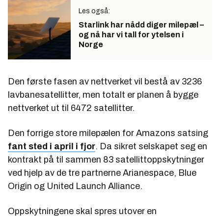
Les også:
Starlink har nådd diger milepæl –
og nå har vi tall for ytelsen i
Norge
Den første fasen av nettverket vil bestå av 3236
lavbanesatellitter, men totalt er planen å bygge
nettverket ut til 6472 satellitter.
Den forrige store milepælen for Amazons satsing
fant sted i april i fjor
. Da sikret selskapet seg en
kontrakt på til sammen 83 satellittoppskytninger
ved hjelp av de tre partnerne Arianespace, Blue
Origin og United Launch Alliance.
Oppskytningene skal spres utover en