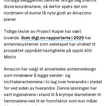
nordlige beliggenhet befinner Norge seg utenfor
disse koordinatene, så derfor spørs det om
nordmenn vil kunne få nyte godt av Amazons
planer.
Tidlige tester av Project Kuiper har vært
lovende.
Som digi.no rapporterte i 2020
har
antennesystemet som selskapet har utviklet til
prosjektet oppnådd hastigheter på opptil 400
Mbit/s.
Amazon har valgt et annerledes antennedesign
som innebærer å legge sender- og
mottakerantennene i to lag over hverandre i stedet
for ved siden av hverandre. Denne løsningen har
satt ingeniørene i stand til å krympe diameteren til
terminalene ned til en formfaktor som kun måler