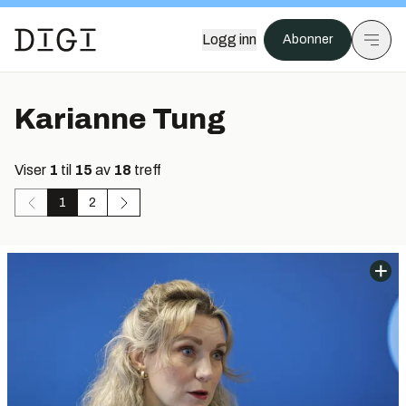
Logg inn
Abonner
Karianne Tung
Viser
1
til
15
av
18
treff
1
2