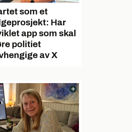
artet som et
lgeprosjekt: Har
viklet app som skal
re politiet
vhengige av X