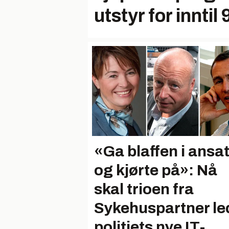
utstyr for inntil
«Ga blaffen i ansa
og kjørte på»: Nå
skal trioen fra
Sykehuspartner le
politiets nye IT-