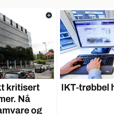
t kritisert
IKT-trøbbel 
emer. Nå
ramvare og