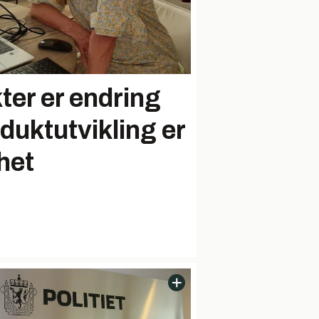
kter er endring
oduktutvikling er
het