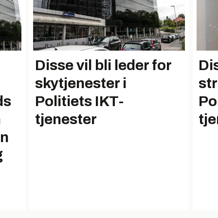
Disse vil bli leder for
Dis
skytjenester i
str
ds
Politiets IKT-
Pol
n
tjenester
tj
en
g