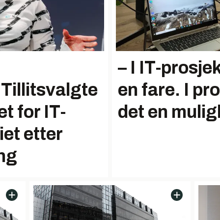
– I IT-prosje
Tillitsvalgte
en fare. I pr
t for IT-
det en mulig
iet etter
ing