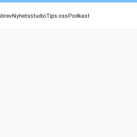
sbrev
Nyhetsstudio
Tips oss
Podkast