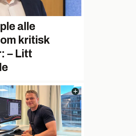
ple alle
om kritisk
: – Litt
de