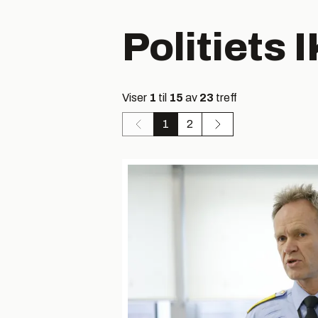
Politiets 
Viser
1
til
15
av
23
treff
1
2