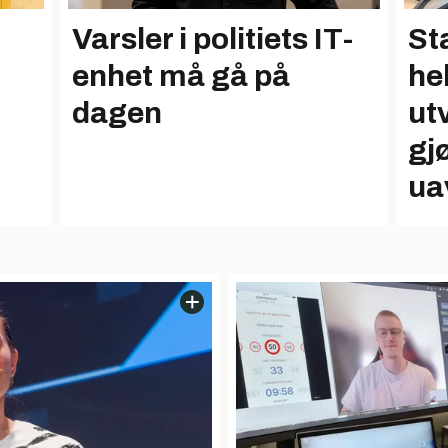
Varsler i politiets IT-
St
enhet må gå på
he
dagen
ut
gjø
ua