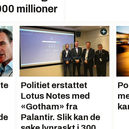
 900 millioner
tte
Politiet erstattet
Pol
Lotus Notes med
me
«Gotham» fra
ka
de
Palantir. Slik kan de
søke lynraskt i 300