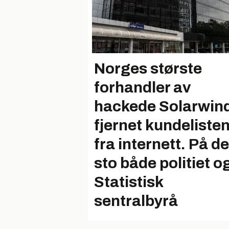
Norges største
forhandler av
hackede Solarwin
fjernet kundeliste
fra internett. På d
sto både politiet o
Statistisk
sentralbyrå