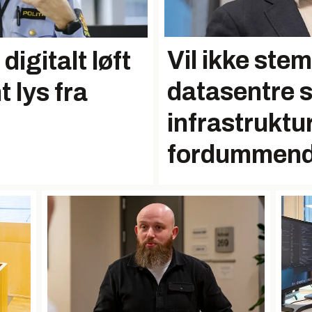
Vil ikke stem
 digitalt løft
datasentre s
t lys fra
infrastruktur
fordummen