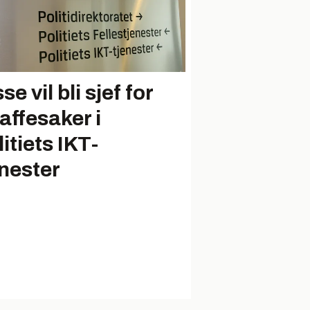
se vil bli sjef for
affesaker i
itiets IKT-
enester