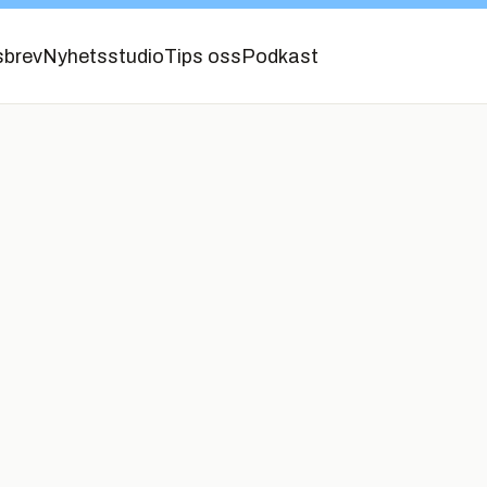
sbrev
Nyhetsstudio
Tips oss
Podkast