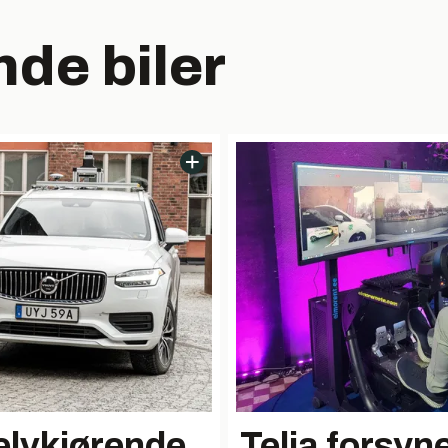
nde biler
selvkjørende
Telia forsyne