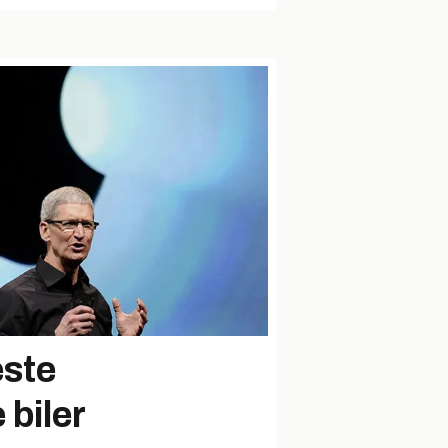
este
 biler