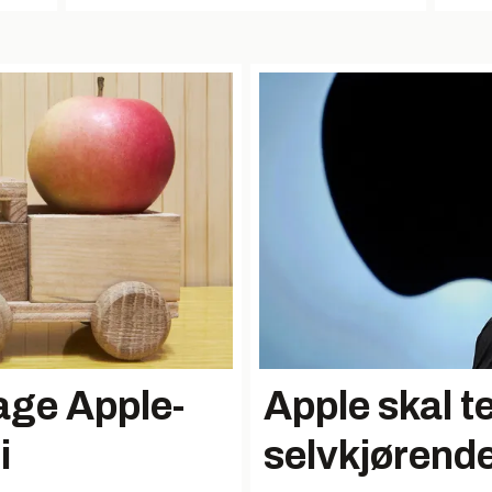
lage Apple-
Apple skal t
i
selvkjørende