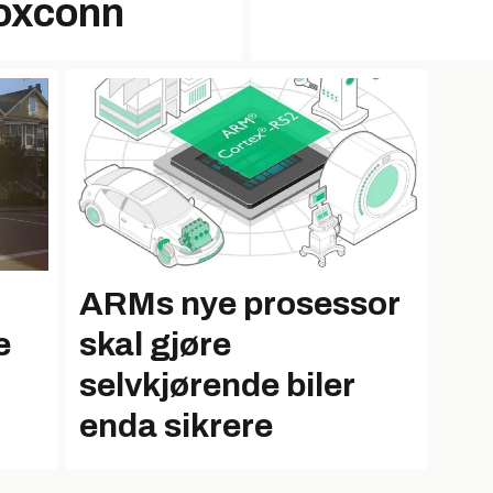
Foxconn
ARMs nye prosessor
e
skal gjøre
selvkjørende biler
enda sikrere