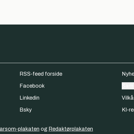
RSS-feed forside
Nyhe
Facebook
Samt
Linkedin
Vilkå
Bsky
KI-re
varsom-plakaten
og
Redaktørplakaten