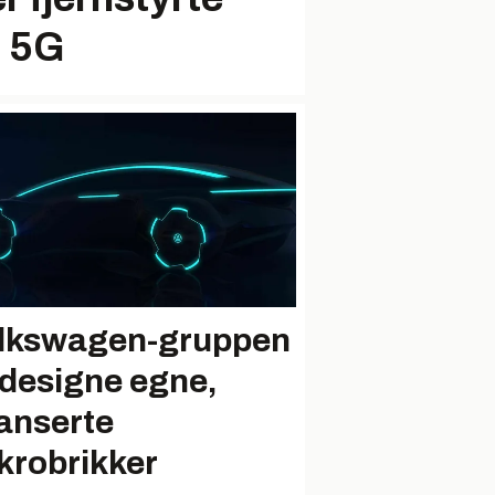
d 5G
lkswagen-gruppen
l designe egne,
anserte
krobrikker