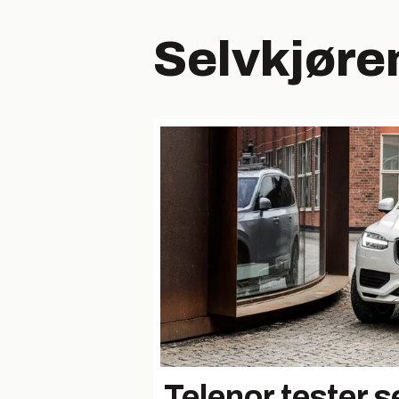
Selvkjøre
Telenor tester 