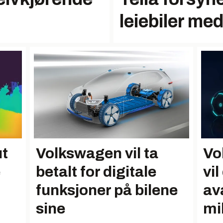
leiebiler me
ut
Volkswagen vil ta
Vo
e
betalt for digitale
vi
funksjoner på bilene
av
sine
mi