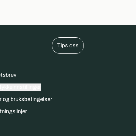
Tips oss
tsbrev
ykkeinnstillinger
r og bruksbetingelser
tningslinjer