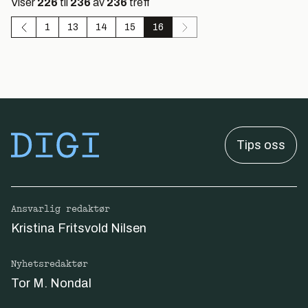
Viser
226
til
236
av
236
treff
1
13
14
15
16
Tips oss
Ansvarlig redaktør
Kristina Fritsvold Nilsen
Nyhetsredaktør
Tor M. Nondal