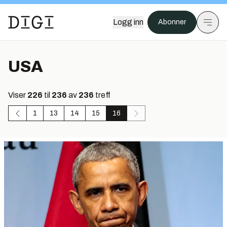
Logg inn
Abonner
USA
Viser
226
til
236
av
236
treff
1
13
14
15
16