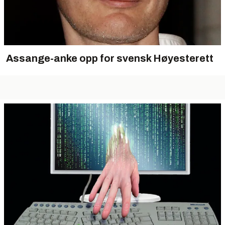
Assange-anke opp for svensk Høyesterett