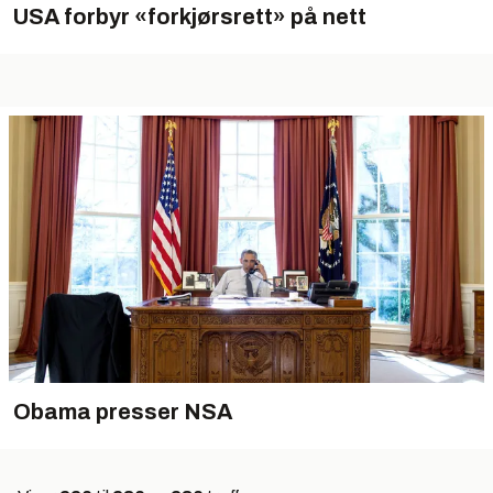
USA forbyr «forkjørsrett» på nett
Obama presser NSA