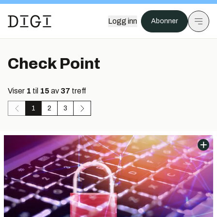
Logg inn
Abonner
Check Point
Viser
1
til
15
av
37
treff
1
2
3