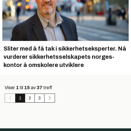
Sliter med å få tak i sikkerhets­eksperter. Nå
vurderer sikker­hets­selskapets norges­
kontor å om­skolere utviklere
Viser
1
til
15
av
37
treff
1
2
3