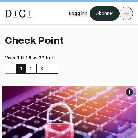
Logg inn
Abonner
Check Point
Viser
1
til
15
av
37
treff
1
2
3