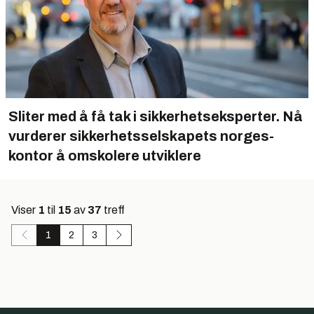
Sliter med å få tak i sikkerhets­eksperter. Nå
vurderer sikker­hets­selskapets norges­
kontor å om­skolere utviklere
Viser
1
til
15
av
37
treff
1
2
3