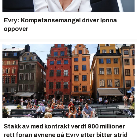
Evry: Kompetansemangel driver lønna
oppover
Stakk av med kontrakt verdt 900 millioner
rett foran øynene på Evry etter bitter strid