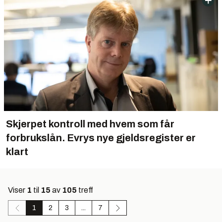
Skjerpet kontroll med hvem som får
forbrukslån. Evrys nye gjeldsregister er
klart
Viser
1
til
15
av
105
treff
1
2
3
...
7