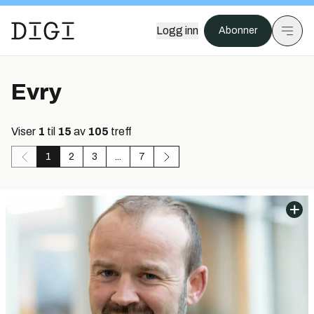
Logg inn
Abonner
Evry
Viser
1
til
15
av
105
treff
1
2
3
...
7