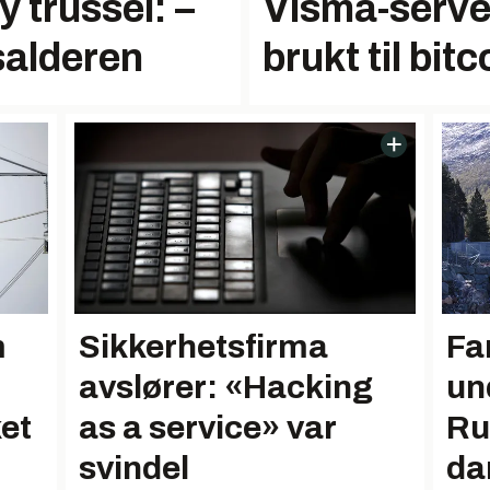
 trussel: –
Visma-serve
salderen
brukt til bit
Sikkerhetsfirma
Fa
m
avslører: «Hacking
un
as a service» var
Ru
et
svindel
da