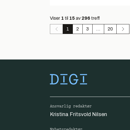
Viser
1
til
15
av
296
treff
1
2
3
...
20
Ansvarlig redaktør
Kristina Fritsvold Nilsen
Nyhetsredaktør