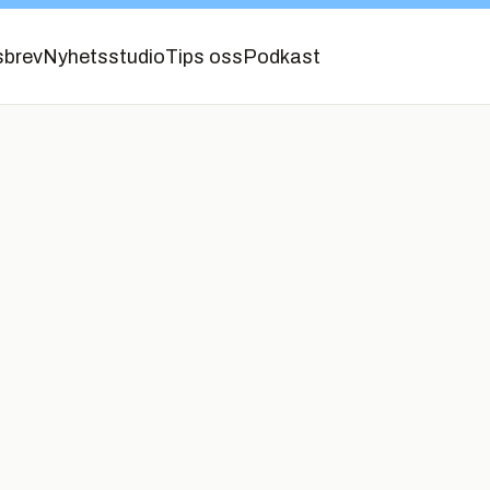
sbrev
Nyhetsstudio
Tips oss
Podkast