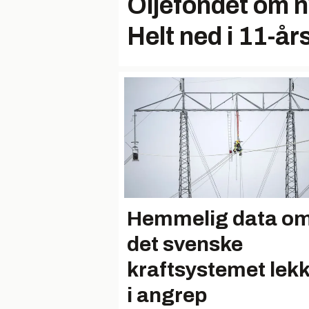
Oljefondet om ny
Helt ned i 11-år
Hemmelig data o
det svenske
kraftsystemet lekk
i angrep