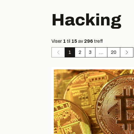
Hacking
Viser
1
til
15
av
296
treff
1
2
3
...
20