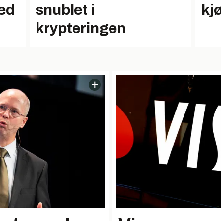
snublet i
kj
ed
krypteringen