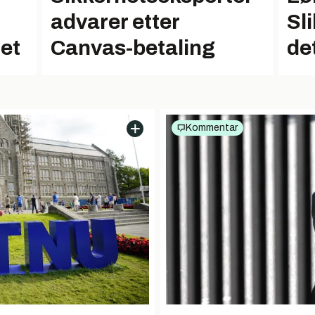
advarer etter
Sli
et
Canvas-betaling
de
Kommentar