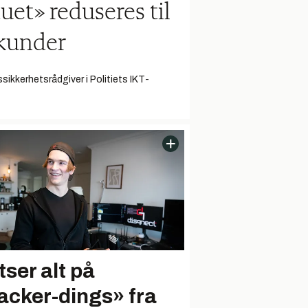
et» reduseres til
kunder
sikkerhetsrådgiver i Politiets IKT-
tser alt på
acker-dings» fra