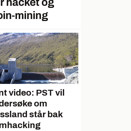
r hacket og
coin-mining
nt video: PST vil
dersøke om
ssland står bak
mhacking