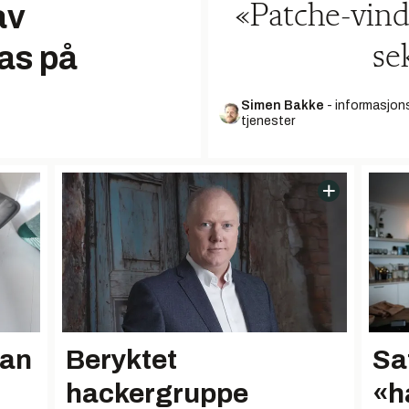
av
«Patche-vindu
as på
se
Simen Bakke
-
informasjons
tjenester
Beryktet
Sa
han
hackergruppe
«h