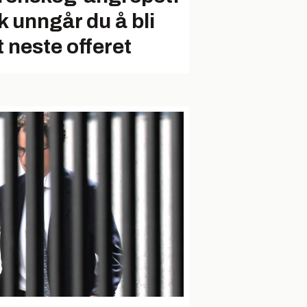
k unngår du å bli
t neste offeret