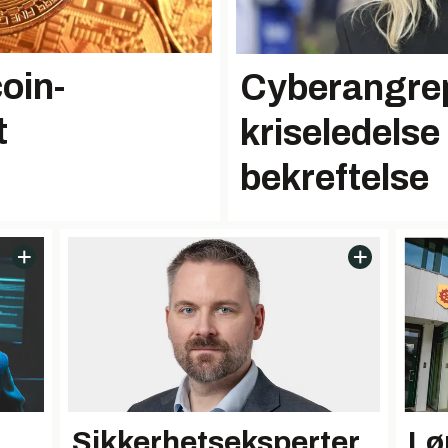
oin-
Cyberangrep
t
kriseledelse 
bekreftelse
Sikkerhetseksperter
Lø