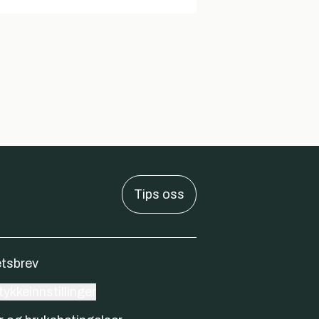
Tips oss
tsbrev
ykkeinnstillinger