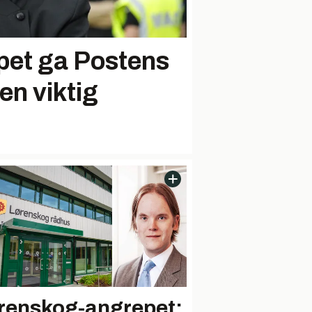
et ga Postens
en viktig
renskog-angrepet: