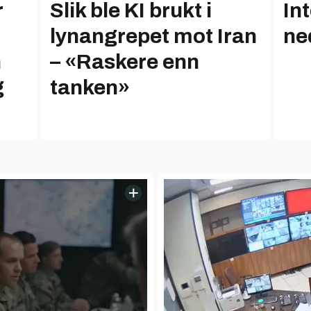
r
Slik ble KI brukt i
Int
lynangrepet mot Iran
ne
n
– «Raskere enn
g
tanken»