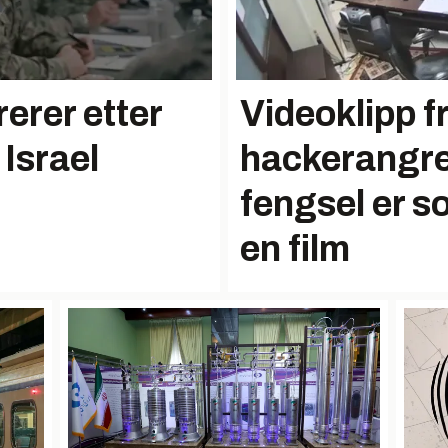
rerer etter
Videoklipp f
Israel
hackerangre
fengsel er s
en film