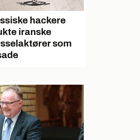
ssiske hackere
ukte iranske
usselaktører som
sade