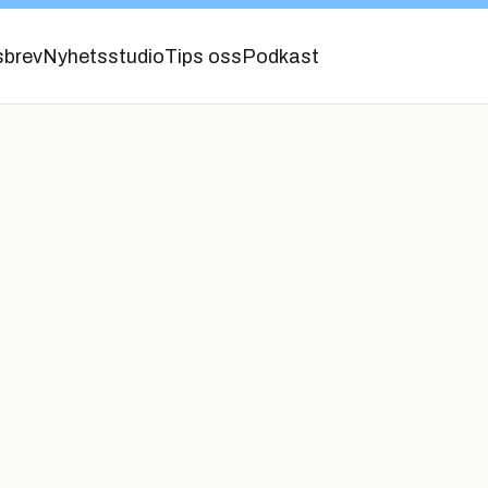
sbrev
Nyhetsstudio
Tips oss
Podkast