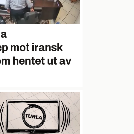
ra
p mot iransk
om hentet ut av