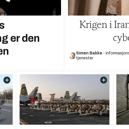
s
Krigen i Ira
ng er den
cyb
en
Simen Bakke
-
informasjons
tjenester