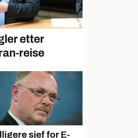
ler etter
ran-reise
ligere sjef for E-