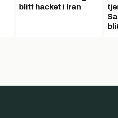
blitt hacket i Iran
tj
Sa
bli