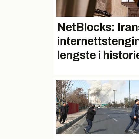
NetBlocks: Iran
internettstengi
lengste i histori