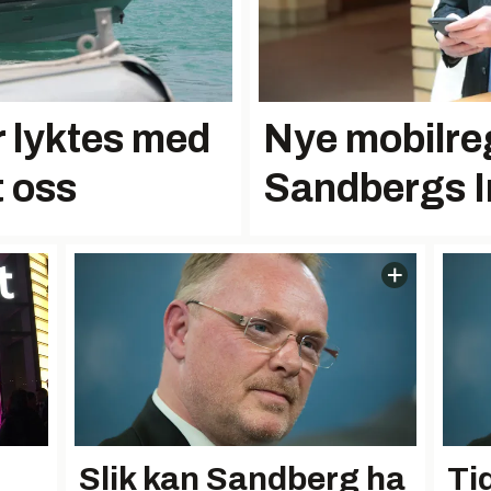
r lyktes med
Nye mobilreg
 oss
Sandbergs I
Slik kan Sandberg ha
Tid