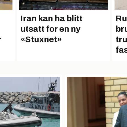
Iran kan ha blitt
Ru
utsatt for en ny
br
r
«Stuxnet»
tr
fa