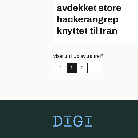
avdekket store
hackerangrep
knyttet til Iran
Viser
1
til
15
av
16
treff
1
2