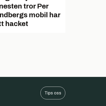
enesten tror Per
ndbergs mobil har
tt hacket
Tips oss