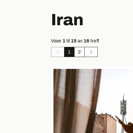
Iran
Viser
1
til
15
av
16
treff
1
2