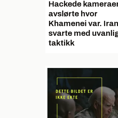
Hackede kamerae
avslørte hvor
Khamenei var. Ira
svarte med uvanli
taktikk