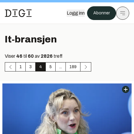
Logg inn
Abonner
It-bransjen
Viser
46
til
60
av
2826
treff
1
3
4
5
...
189