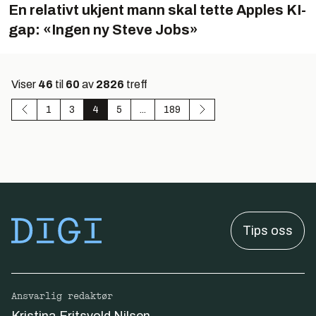
En relativt ukjent mann skal tette Apples KI-
gap: «Ingen ny Steve Jobs»
Viser
46
til
60
av
2826
treff
1
3
4
5
...
189
Tips oss
Ansvarlig redaktør
Kristina Fritsvold Nilsen