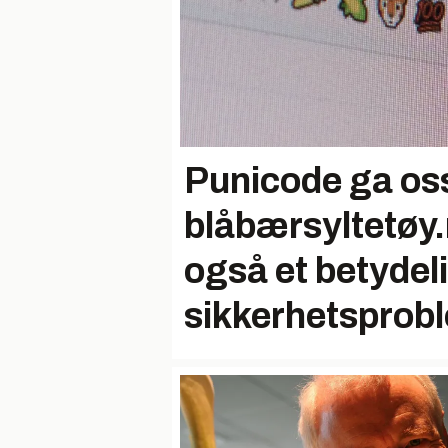
Punicode ga os
blåbærsyltetøy
også et betydel
sikkerhetsprob