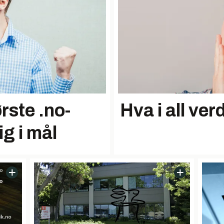
rste .no-
Hva i all ve
g i mål