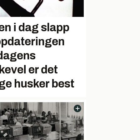
en i dag slapp
ppdateringen
 dagens
evel er det
e husker best