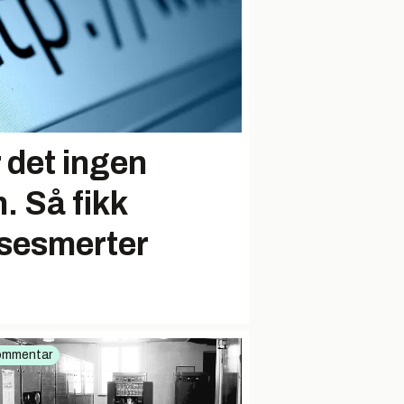
 det ingen
. Så fikk
se­smerter
ommentar