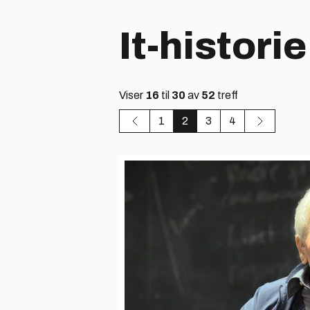
It-historie
Viser
16
til
30
av
52
treff
1
2
3
4