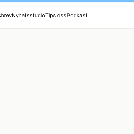
sbrev
Nyhetsstudio
Tips oss
Podkast