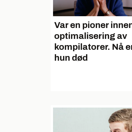
Var en pioner inne
optimalisering av
kompi­latorer. Nå e
hun død