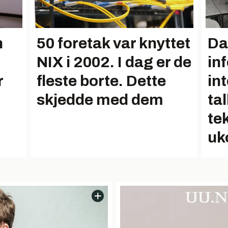
n
50 foretak var knyttet
Da 
NIX i 2002. I dag er de
in
r
fleste borte. Dette
in
skjedde med dem
tal
te
uk