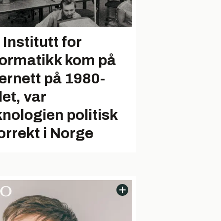
Institutt for
formatikk kom på
ternett på 1980-
let, var
knologien politisk
orrekt i Norge