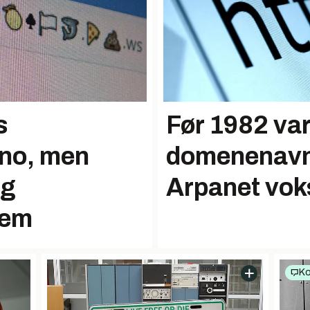
s
Før 1982 var
.no, men
domene­navn
ig
Arpanet vok
lem
K