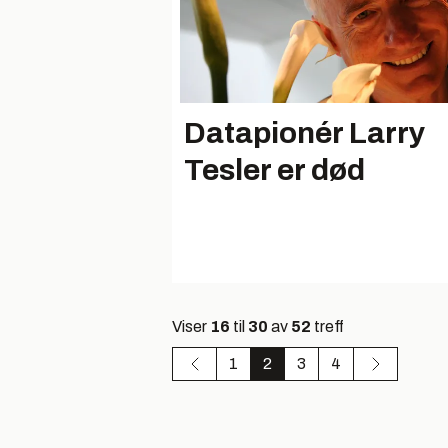
Datapionér Larry
Tesler er død
Viser
16
til
30
av
52
treff
1
2
3
4