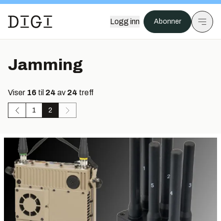
Logg inn
Abonner
Jamming
Viser
16
til
24
av
24
treff
1
2