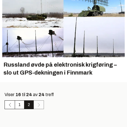
Russland øvde på elektronisk krigføring –
slo ut GPS-dekningen i Finnmark
Viser
16
til
24
av
24
treff
1
2