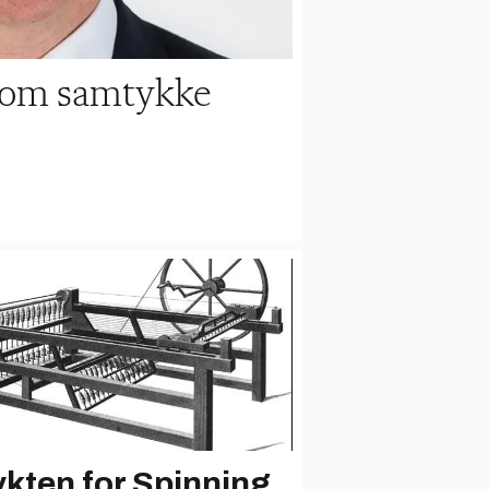
g om samtykke
ykten for Spinning