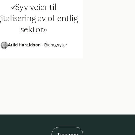
«Syv veier til
italisering av offentlig
sektor»
Arild Haraldsen
-
Bidragsyter
Tips oss