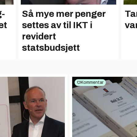
g-
Så mye mer penger
Ta
et
settes av til IKT i
va
revidert
statsbudsjett
Kommentar