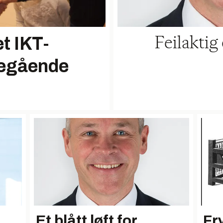
et IKT-
Feilakti
regående
Et blått løft for
Fr