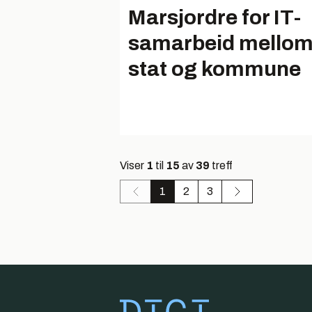
Marsjordre for IT-
samarbeid mello
stat og kommune
Viser
1
til
15
av
39
treff
1
2
3