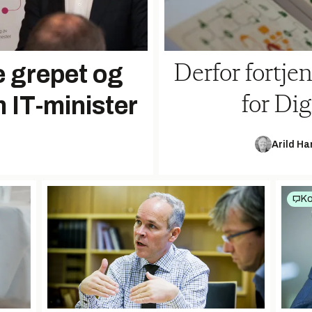
e grepet og
Derfor fortjen
 IT-minister
for Dig
Arild H
K