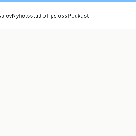
sbrev
Nyhetsstudio
Tips oss
Podkast