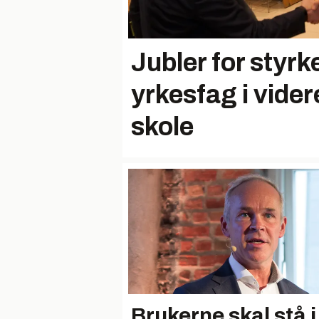
Jubler for styrk
yrkesfag i vide
skole
Brukerne skal stå i