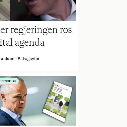
er regjeringen ros
ital agenda
araldsen
-
Bidragsyter
ommentar