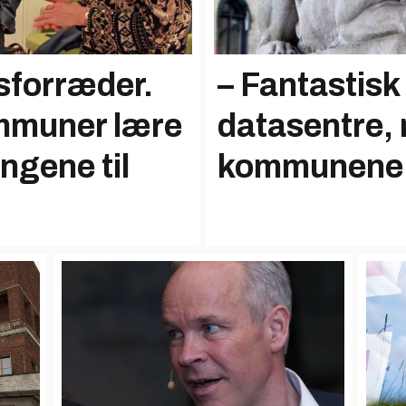
dsforræder.
– Fantastisk
ommuner lære
datasentre, 
ngene til
kommunene