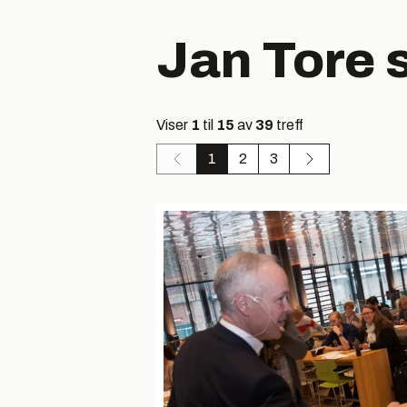
Jan Tore 
Viser
1
til
15
av
39
treff
1
2
3