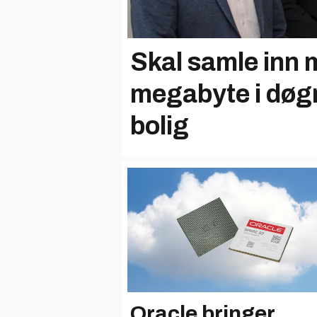
Skal samle inn 
megabyte i døgn
bolig
Oracle bringer