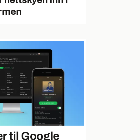
r nettskyen inn i
rmen
er til Google