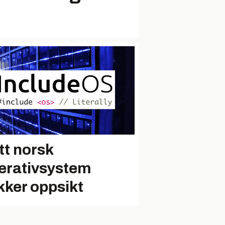
tt norsk
erativsystem
kker oppsikt