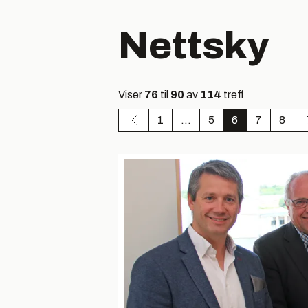
Nettsky
Viser
76
til
90
av
114
treff
1
...
5
6
7
8