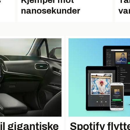
s
Kjemper mot
Ta
n
nanosekunder
va
til gigantiske
Spotify flytt