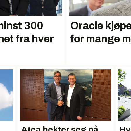
minst 300
Oracle kjøpe
et fra hver
for mange mi
Atea hekter seg på
Hv