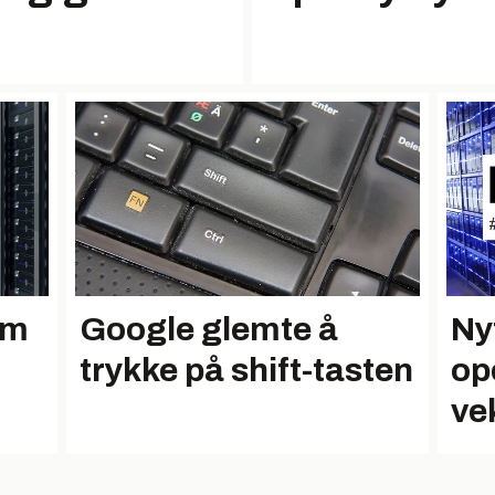
om
Google glemte å
Ny
trykke på shift-tasten
op
ve