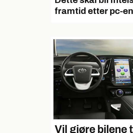
Dette skal bli Intel
framtid etter pc-e
Vil gjøre bilene 