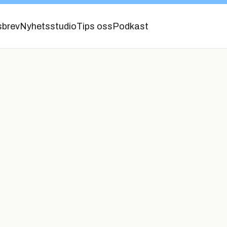
sbrev
Nyhetsstudio
Tips oss
Podkast