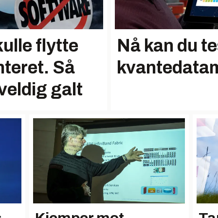
lle flytte
Nå kan du te
nteret. Så
kvantedata
veldig galt