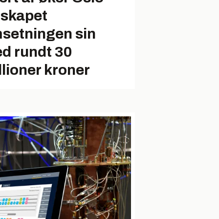
lskapet
setningen sin
d rundt 30
llioner kroner