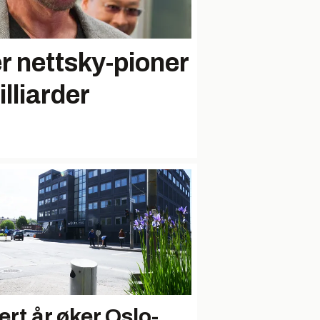
r nettsky-pioner
lliarder
ert år øker Oslo-