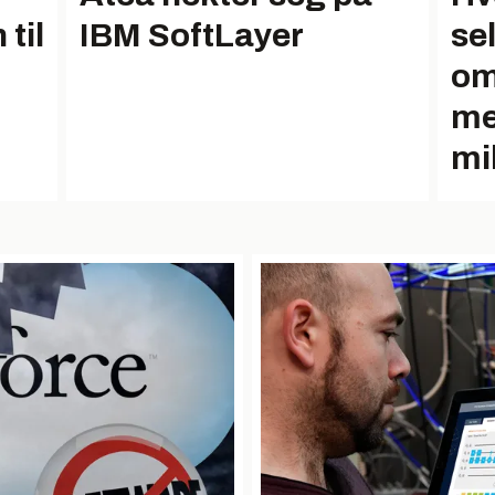
til
IBM SoftLayer
se
om
me
mi