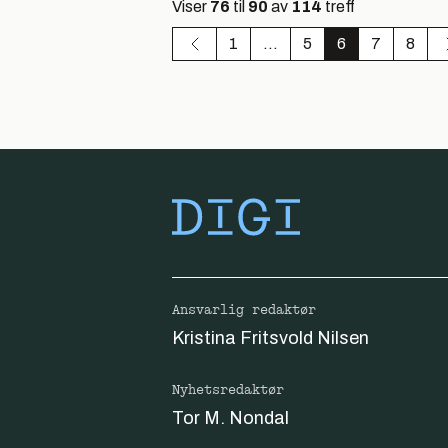
Viser
76
til
90
av
114
treff
1
...
5
6
7
8
Ansvarlig redaktør
Kristina Fritsvold Nilsen
Nyhetsredaktør
Tor M. Nondal