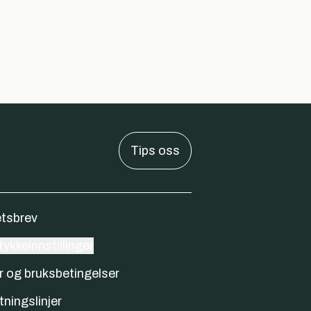
Tips oss
tsbrev
ykkeinnstillinger
r og bruksbetingelser
tningslinjer