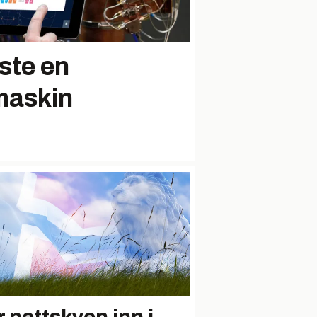
ste en
maskin