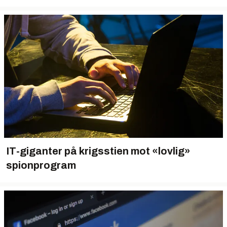
IT-giganter på krigsstien mot «lovlig»
spionprogram