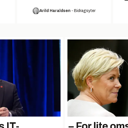
Arild Haraldsen
-
Bidragsyter
s IT-
– For lite oms