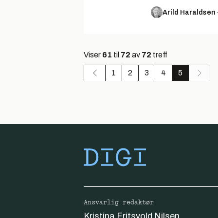
Arild Haraldsen
Viser
61
til
72
av
72
treff
1
2
3
4
5
Ansvarlig redaktør
Kristina Fritsvold Nilsen