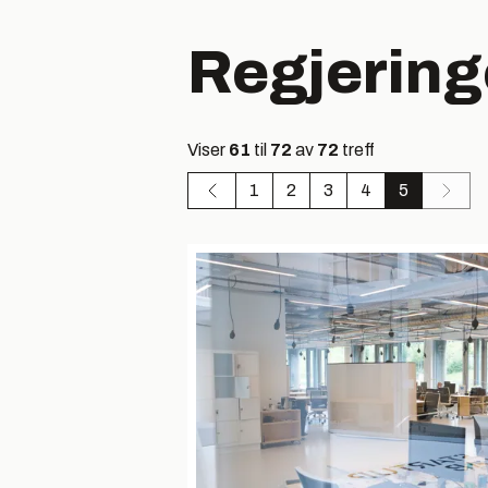
Regjerin
Viser
61
til
72
av
72
treff
1
2
3
4
5