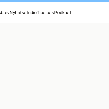
sbrev
Nyhetsstudio
Tips oss
Podkast