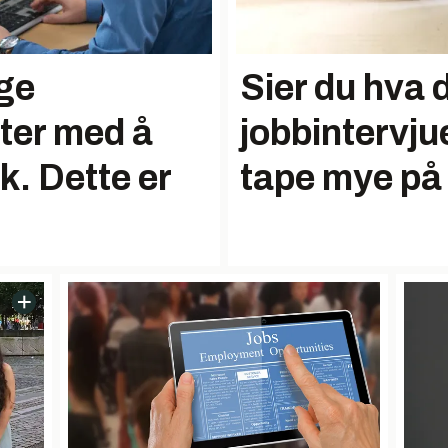
ige
Sier du hva 
iter med å
jobbintervju
lk. Dette er
tape mye på