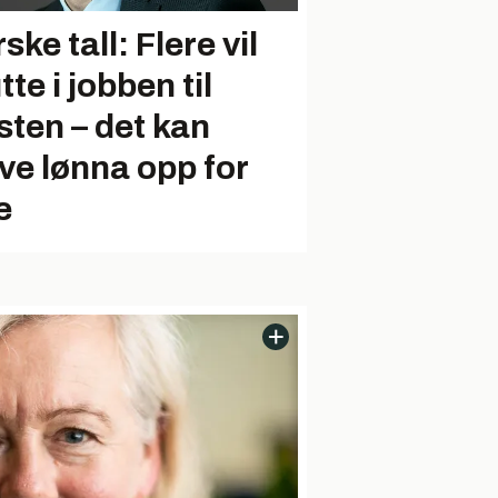
ske tall: Flere vil
tte i jobben til
sten – det kan
ive lønna opp for
e