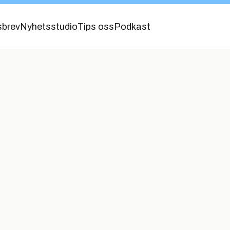
sbrev
Nyhetsstudio
Tips oss
Podkast