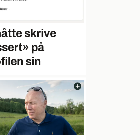
åtte skrive
ssert» på
filen sin