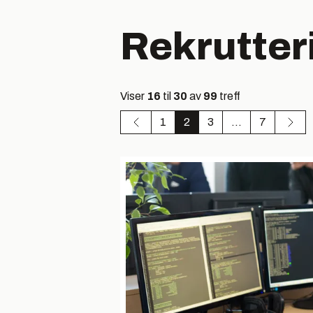
Rekrutter
Viser
16
til
30
av
99
treff
1
2
3
...
7