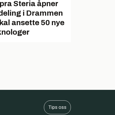
pra Steria åpner
deling i Drammen
skal ansette 50 nye
knologer
Tips oss