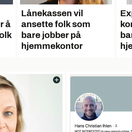
Lånekassen vil
Ex
r å
ansette folk som
ko
olk
bare jobber på
ba
hjemmekontor
hj