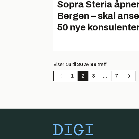
Sopra Steria åpner
Bergen – skal anse
50 nye konsulente
Viser
16
til
30
av
99
treff
1
2
3
...
7