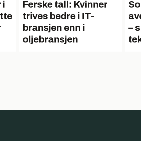
 i
Ferske tall: Kvinner
So
tte
trives bedre i IT-
av
r
bransjen enn i
– 
oljebransjen
te