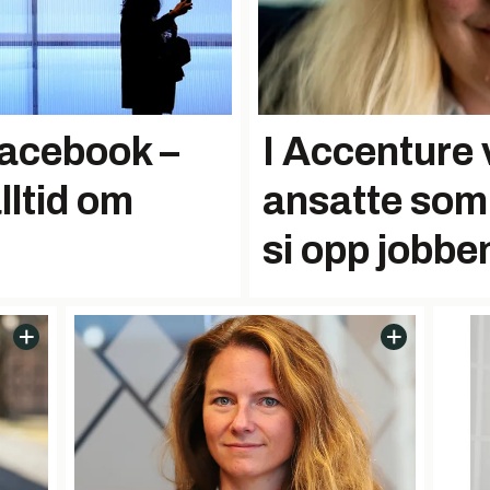
Facebook –
I Accenture 
lltid om
ansatte som
si opp jobben