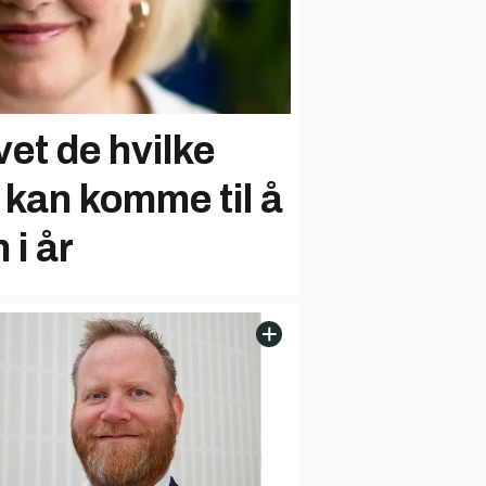
vet de hvilke
 kan komme til å
 i år