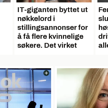
IT-giganten byttet ut
Fer
nøkkelord i
slu
stillingsannonser for
hø
å få flere kvinnelige
dr
søkere. Det virket
all