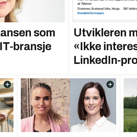
tansen som
Utvikleren m
 IT-bransje
«Ikke intere
LinkedIn-pro