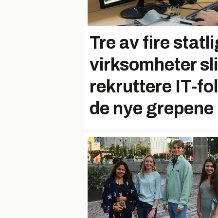
Tre av fire statl
virksomheter sl
rekruttere IT-fo
de nye grepene