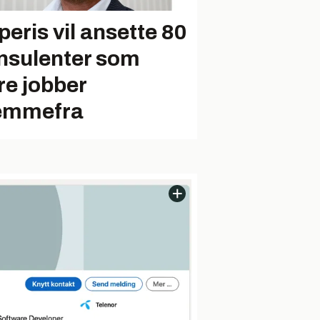
peris vil ansette 80
nsulenter som
re jobber
emmefra