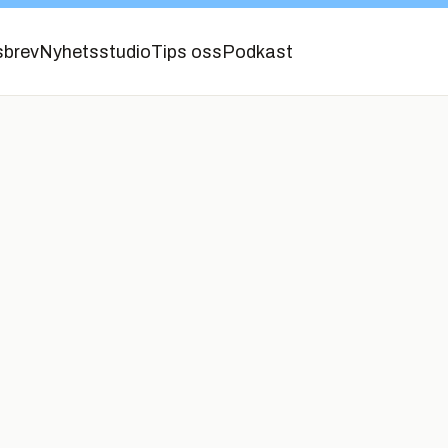
sbrev
Nyhetsstudio
Tips oss
Podkast