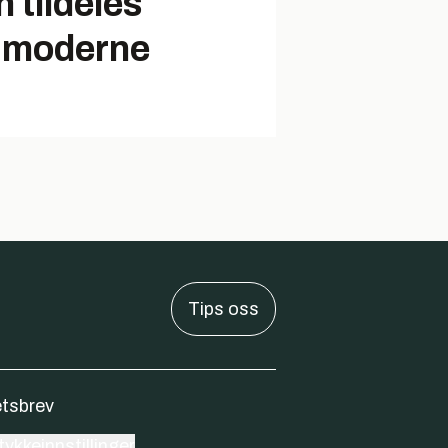
 tildeles
 moderne
Tips oss
tsbrev
ykkeinnstillinger