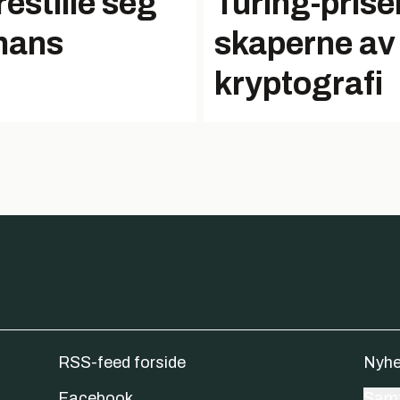
restille seg
Turing-prisen
 hans
skaperne av
kryptografi
RSS-feed forside
Nyhe
Facebook
Samt