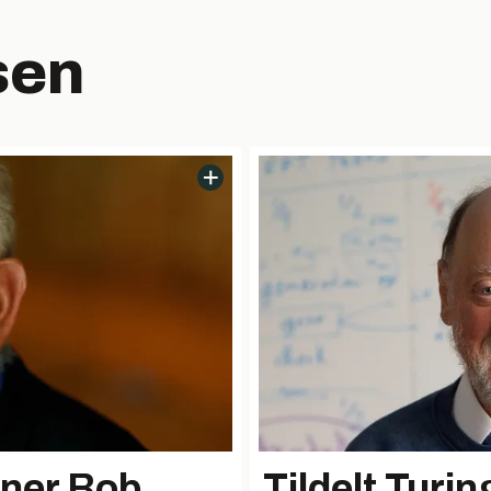
sen
nner Bob
Tildelt Turin