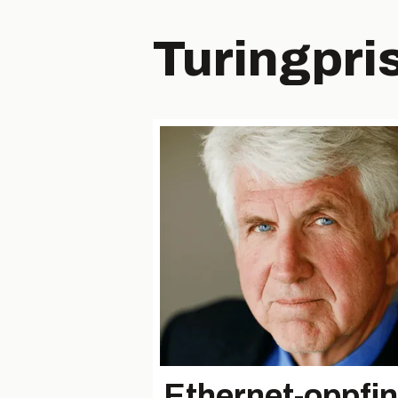
Turingpri
Ethernet-oppfi