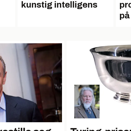
kunstig intelligens
pr
på