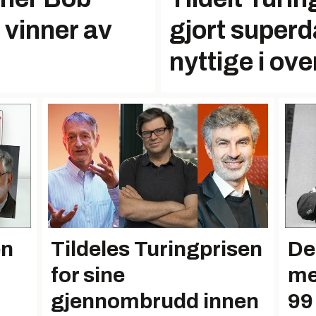
 vinner av
gjort super
nyttige i ove
en
Tildeles Turingprisen
De
for sine
me
gjennombrudd innen
99