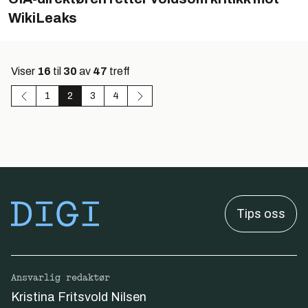
WikiLeaks
Viser
16
til
30
av
47
treff
1
2
3
4
Tips oss
Ansvarlig redaktør
Kristina Fritsvold Nilsen