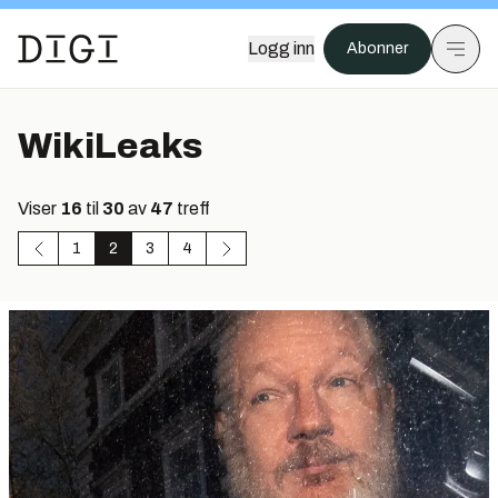
Logg inn
Abonner
WikiLeaks
Viser
16
til
30
av
47
treff
1
2
3
4