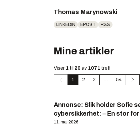
Thomas Marynowski
LINKEDIN
EPOST
RSS
Mine artikler
Viser
1
til
20
av
1071
treff
1
2
3
...
54
Annonse:
Slik holder Sofie 
cybersikkerhet: – En stor for
11. mai 2026