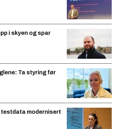
opp i skyen og spar
glene: Ta styring før
e testdata modernisert