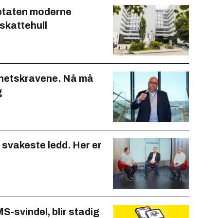
eetaten moderne
 skattehull
rhetskravene. Nå må
g
t svakeste ledd. Her er
S-svindel, blir stadig