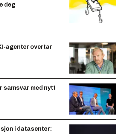
te deg
 KI-agenter overtar
r samsvar med nytt
sjon i datasenter: