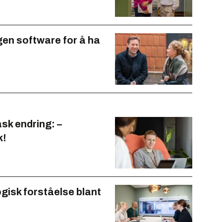
egen software for å ha
ask endring: –
k!
gisk forståelse blant