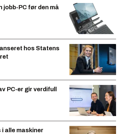
n jobb-PC før den må
panseret hos Statens
ret
av PC-er gir verdifull
 i alle maskiner