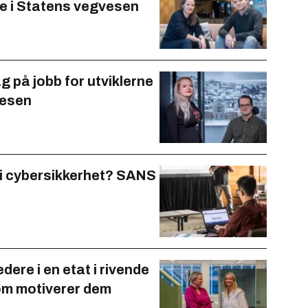
e i Statens vegvesen
ag på jobb for utviklerne
vesen
 i cybersikkerhet? SANS
edere i en etat i rivende
som motiverer dem