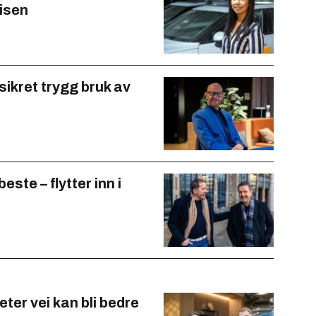
isen
sikret trygg bruk av
este – flytter inn i
eter vei kan bli bedre