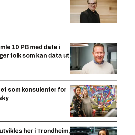
samle 10 PB med data i
ger folk som kan data ut
tet som konsulenter for
 sky
utvikles her i Trondheim,