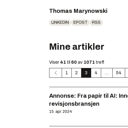
Thomas Marynowski
LINKEDIN
EPOST
RSS
Mine artikler
Viser
41
til
60
av
1071
treff
1
2
3
4
...
54
Annonse:
Fra papir til AI: 
revisjonsbransjen
15. apr. 2024