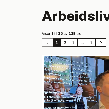
Arbeidsli
Viser
1
til
15
av
119
treff
1
2
3
...
8