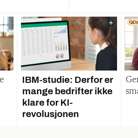
De
IBM-studie: Derfor er
ue
Gen
mange bedrifter ikke
sma
klare for KI-
revolusjonen