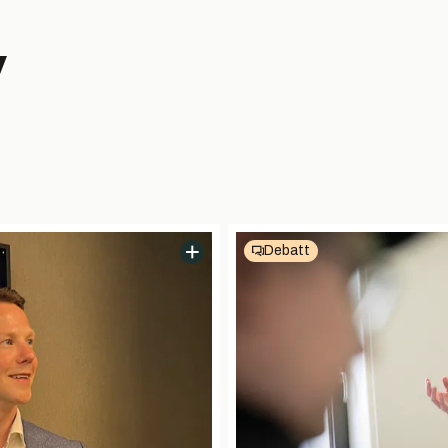
v
Debatt