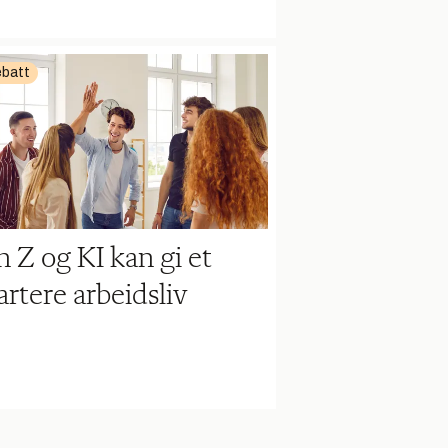
batt
 Z og KI kan gi et
rtere arbeidsliv