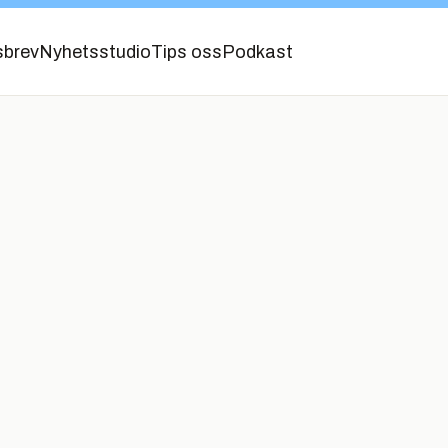
sbrev
Nyhetsstudio
Tips oss
Podkast