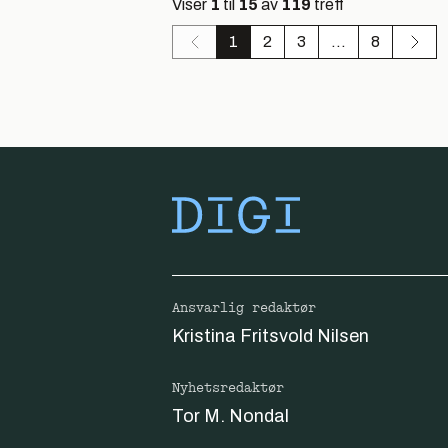
Viser
1
til
15
av
119
treff
1
2
3
...
8
Ansvarlig redaktør
Kristina Fritsvold Nilsen
Nyhetsredaktør
Tor M. Nondal