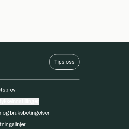
Tips oss
tsbrev
ykkeinnstillinger
r og bruksbetingelser
tningslinjer