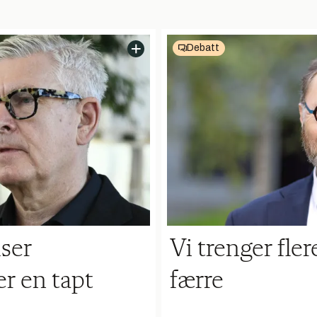
Debatt
Vi trenger fler
lser
færre
er en tapt