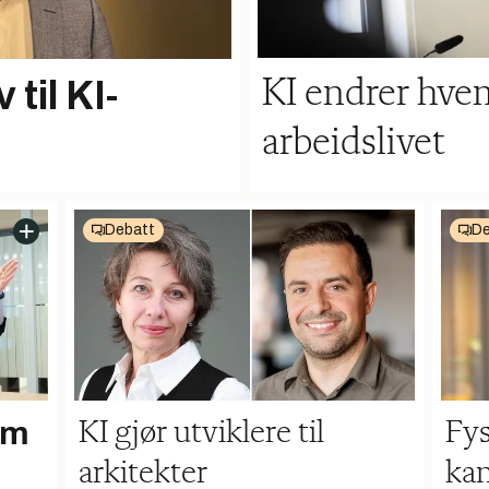
 til KI-
KI endrer hve
arbeidslivet
Debatt
De
rm
KI gjør utviklere til
Fys
arkitekter
kan