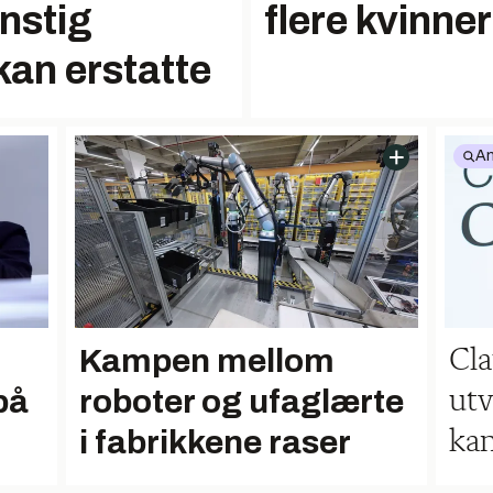
nstig
flere kvinner
 kan erstatte
An
Kampen mellom
Cla
på
roboter og ufaglærte
utv
i fabrikkene raser
kan