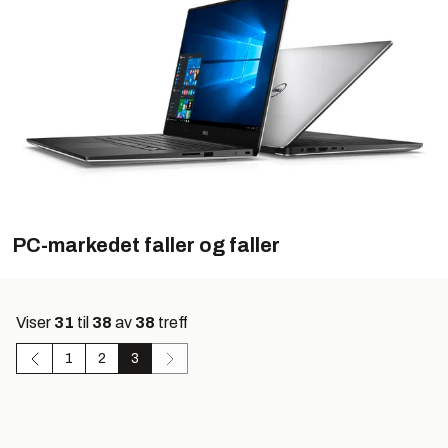
PC-markedet faller og faller
Viser
31
til
38
av
38
treff
1
2
3