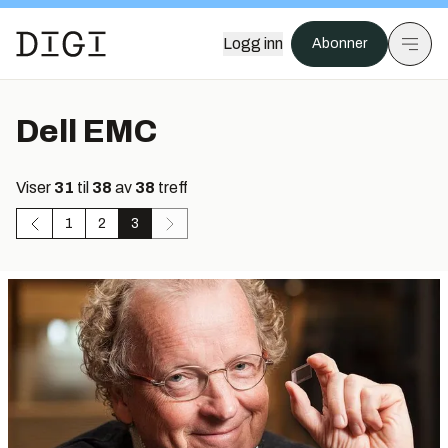
Logg inn
Abonner
Dell EMC
Viser
31
til
38
av
38
treff
1
2
3