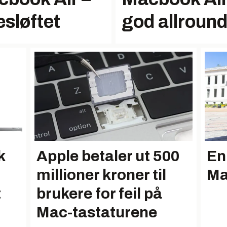
esløftet
god allroun
k
Apple betaler ut 500
En
millioner kroner til
Ma
t
brukere for feil på
Mac-tastaturene