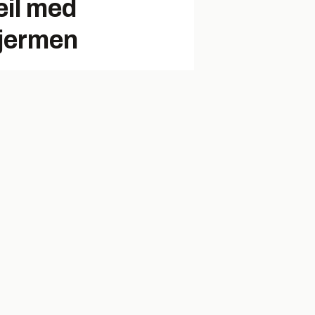
feil med
jermen