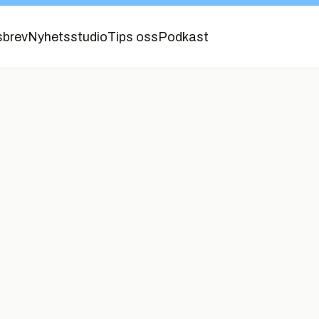
sbrev
Nyhetsstudio
Tips oss
Podkast