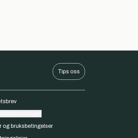
Tips oss
tsbrev
ykkeinnstillinger
r og bruksbetingelser