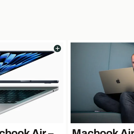
cbook Air –
Macbook Air