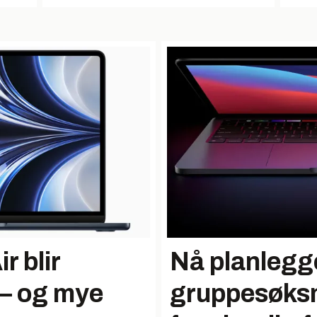
 blir
Nå planlegg
 – og mye
gruppesøks