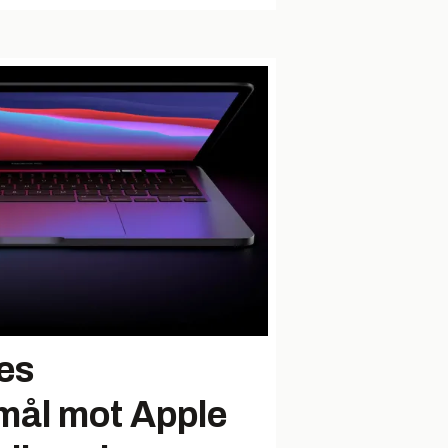
es
mål mot Apple