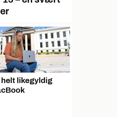
der
 helt likegyldig
cBook