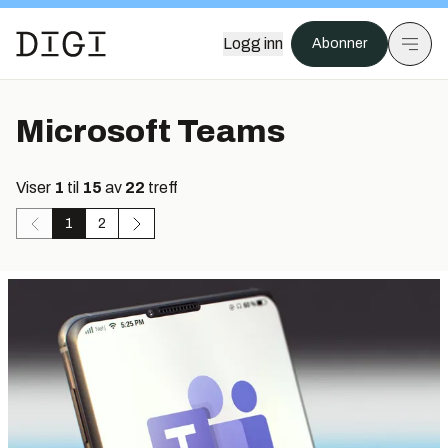
Logg inn
Abonner
Microsoft Teams
Viser
1
til
15
av
22
treff
1
2