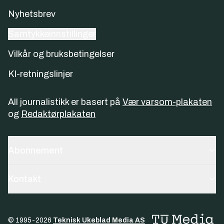
Nyhetsbrev
Samtykkeinnstillinger
Vilkår og bruksbetingelser
KI-retningslinjer
All journalistikk er basert på
Vær varsom-plakaten
og
Redaktørplakaten
Abonnement
Kontakt
© 1995-
2026
Teknisk Ukeblad Media AS