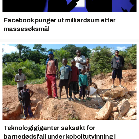
Facebook punger ut milliardsum etter
massesøksmål
Teknologigiganter saksøkt for
barnedødsfall under koboltutvinning i