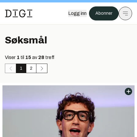
Logg inn
Abonner
Søksmål
Viser
1
til
15
av
28
treff
1
2