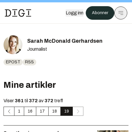
Logg inn
Abonner
Sarah McDonald Gerhardsen
Journalist
EPOST
RSS
Mine artikler
Viser
361
til
372
av
372
treff
1
16
17
18
19