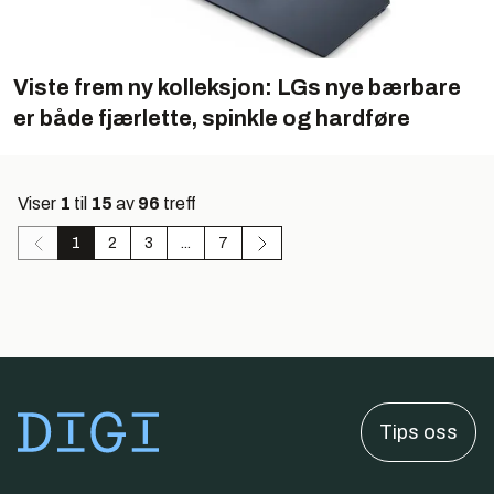
Viste frem ny kolleksjon: LGs nye bærbare
er både fjærlette, spinkle og hardføre
Viser
1
til
15
av
96
treff
1
2
3
...
7
Tips oss