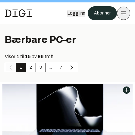
Logg inn
Abonner
Bærbare PC-er
Viser
1
til
15
av
96
treff
1
2
3
...
7