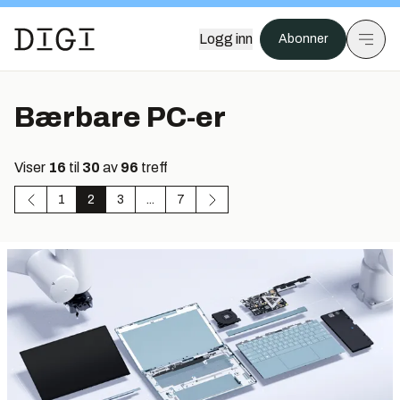
Logg inn
Abonner
Bærbare PC-er
Viser
16
til
30
av
96
treff
1
2
3
...
7