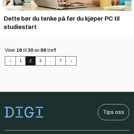
Dette bør du tenke på før du kjøper PC til
studiestart
Viser
16
til
30
av
96
treff
1
2
3
...
7
Tips oss