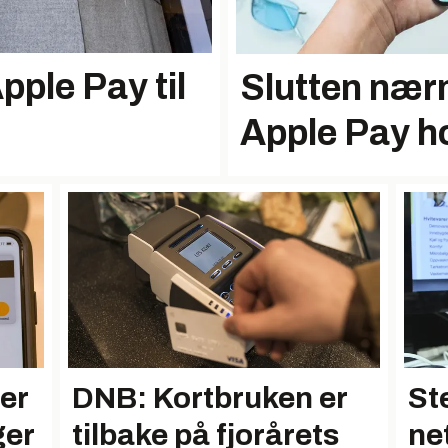
pple Pay til
Slutten nær
Apple Pay h
 er
DNB: Kortbruken er
Ste
ger
tilbake på fjorårets
ne