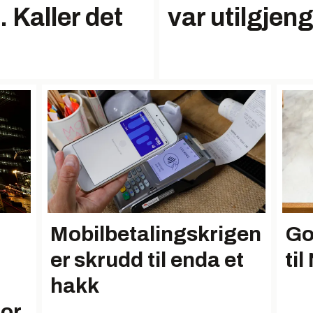
. Kaller det
var utilgjen
Mobilbetalingskrigen
Go
er skrudd til enda et
ti
hakk
for