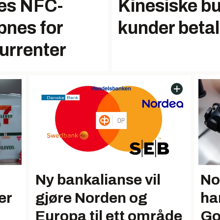
nes NFC-
Kinesiske bu
pnes for
kunder betal
urrenter
Ny bankalianse vil
No
er
gjøre Norden og
ha
Europa til ett område
Go