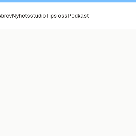
sbrev
Nyhetsstudio
Tips oss
Podkast