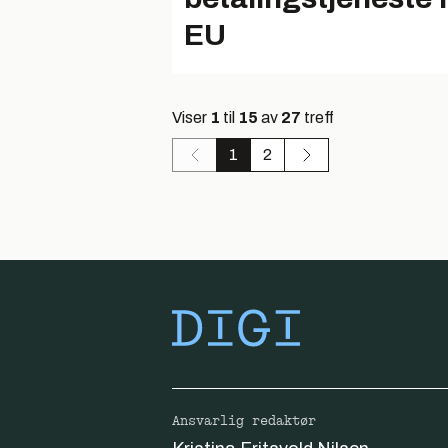
EU
Viser
1
til
15
av
27
treff
1
2
Ansvarlig redaktør