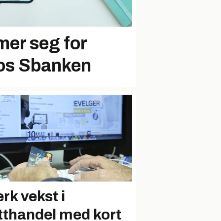
mer seg for
os Sbanken
rk vekst i
tthandel med kort