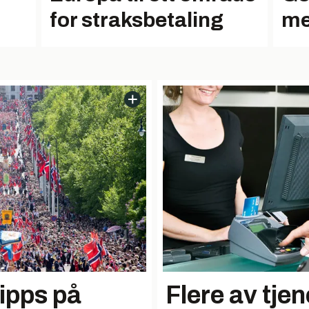
for straksbetaling
me
Vipps på
Flere av tjen