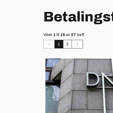
Betalings
Viser
1
til
15
av
27
treff
1
2