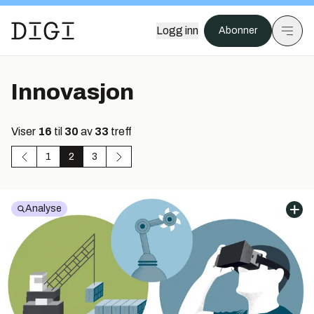
Logg inn
Abonner
Innovasjon
Viser
16
til
30
av
33
treff
1
2
3
Analyse