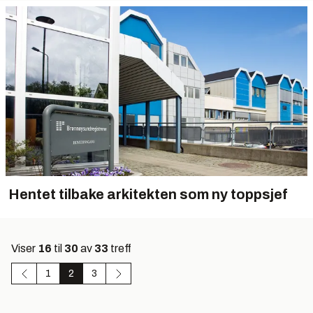
Hentet tilbake arkitekten som ny toppsjef
Viser
16
til
30
av
33
treff
1
2
3