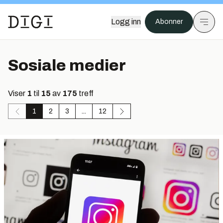
Logg inn
Abonner
Sosiale medier
Viser
1
til
15
av
175
treff
1
2
3
...
12