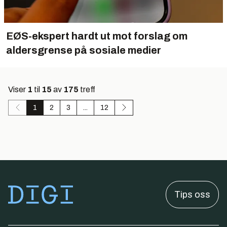
EØS-ekspert hardt ut mot forslag om
aldersgrense på sosiale medier
Viser
1
til
15
av
175
treff
1
2
3
...
12
Tips oss