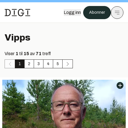
Logg inn
Abonner
Vipps
Viser
1
til
15
av
71
treff
1
2
3
4
5