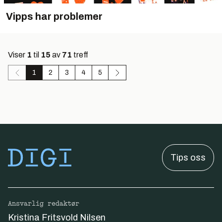
Vipps har problemer
Viser
1
til
15
av
71
treff
1
2
3
4
5
Tips oss
Ansvarlig redaktør
Kristina Fritsvold Nilsen